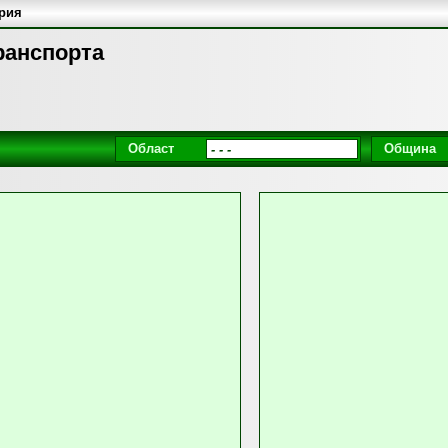
ария
транспорта
Област
Община