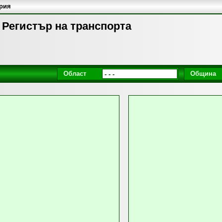
ария
a | Регистър на транспорта
Област
Община