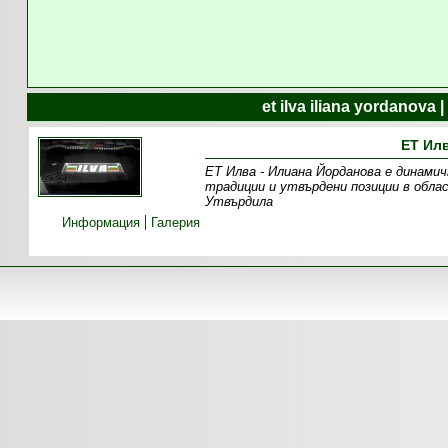
et ilva iliana yordanov
ЕТ Ил
ЕТ Илва - Илиана Йорданова е динамич
традиции и утвърдени позиции в обл
Утвърдила
Информация
Галерия