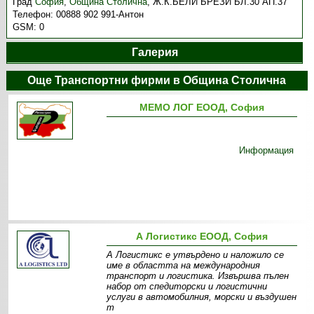
Град
София
,
Община Столична
,
Ж.К.БЕЛИ БРЕЗИ БЛ.30 АП.37
Телефон:
00888 902 991-Антон
GSM:
0
Галерия
Още Транспортни фирми в Община Столична
МЕМО ЛОГ ЕООД, София
Информация
А Логистикс ЕООД, София
А Логистикс е утвърдено и наложило се
име в областта на международния
транспорт и логистика. Извършва пълен
набор от спедиторски и логистични
услуги в автомобилния, морски и въздушен
т