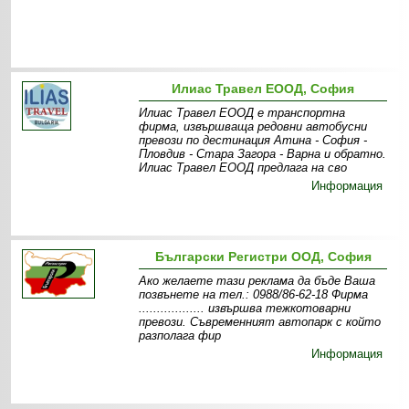
Илиас Травел ЕООД, София
Илиас Травел ЕООД е транспортна
фирма, извършваща редовни автобусни
превози по дестинация Атина - София -
Пловдив - Стара Загора - Варна и обратно.
Илиас Травел ЕООД предлага на сво
Информация
Български Регистри ООД, София
Ако желаете тази реклама да бъде Ваша
позвънете на тел.: 0988/86-62-18 Фирма
.................. извършва тежкотоварни
превози. Съвременният автопарк с който
разполага фир
Информация