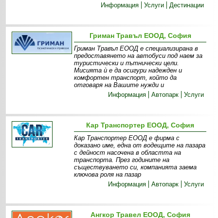
Информация
Услуги
Дестинации
Гриман Травъл ЕООД, София
Гриман Травъл ЕООД е специализирана в
предоставянето на автобуси под наем за
туристически и пътнически цели.
Мисията ѝ е да осигури надежден и
комфортен транспорт, който да
отговаря на Вашите нужди и
Информация
Автопарк
Услуги
Кар Транспортер ЕООД, София
Кар Транспортер ЕООД е фирма с
доказано име, една от водещите на пазара
с дейност насочена в областта на
транспорта. През годините на
съществуването си, компанията заема
ключова роля на пазар
Информация
Автопарк
Услуги
Ангкор Травел ЕООД, София