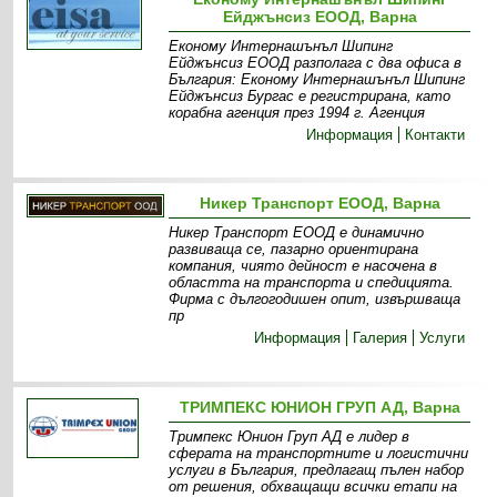
Ейджънсиз ЕООД, Варна
Економу Интернашънъл Шипинг
Ейджънсиз ЕООД разполага с два офиса в
България: Економу Интернашънъл Шипинг
Ейджънсиз Бургас е регистрирана, като
корабна агенция през 1994 г. Агенция
Информация
Контакти
Никер Транспорт ЕООД, Варна
Никер Транспорт ЕООД е динамично
развиваща се, пазарно ориентирана
компания, чиято дейност е насочена в
областта на транспорта и спедицията.
Фирма с дългогодишен опит, извършваща
пр
Информация
Галерия
Услуги
ТРИМПЕКС ЮНИОН ГРУП АД, Варна
Тримпекс Юнион Груп АД е лидер в
сферата на транспортните и логистични
услуги в България, предлагащ пълен набор
от решения, обхващащи всички етапи на