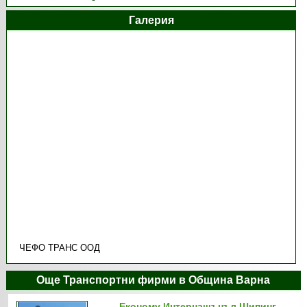
Галерия
ЧЕФО ТРАНС ООД
Още Транспортни фирми в Община Варна
Економу Интернашънъл Шипинг