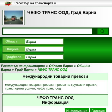
Регистър на транспорта и
транспортните фирми в
България
ЧЕФО ТРАНС ООД, Град Варна
Област
Община
Град/село
Регистър на транспорта
»
Област Варна
»
Община
Варна
»
Град Варна
»
ЧЕФО ТРАНС ООД
международни товарни превози
международни товарни превози
,
превоз на групажни пратки
,
транспортни услуги
,
чефо транс оод
ЧЕФО ТРАНС ООД
Информация
Информация
Галерия