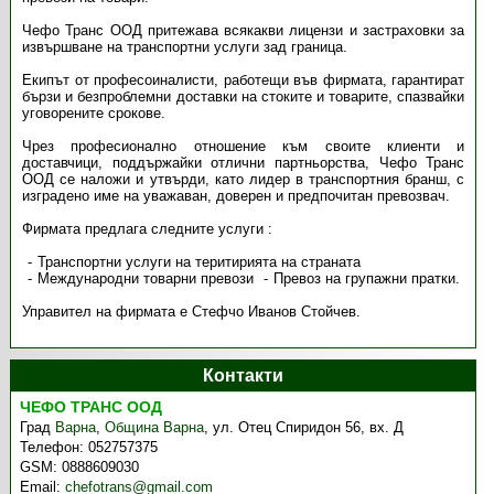
Чефо Транс ООД притежава всякакви лицензи и застраховки за
извършване на транспортни услуги зад граница.
Екипът от професоиналисти, работещи във фирмата, гарантират
бързи и безпроблемни доставки на стоките и товарите, спазвайки
уговорените срокове.
Чрез професионално отношение към своите клиенти и
доставчици, поддържайки отлични партньорства, Чефо Транс
ООД се наложи и утвърди, като лидер в транспортния бранш, с
изградено име на уважаван, доверен и предпочитан превозвач.
Фирмата предлага следните услуги :
Транспортни услуги на теритирията на страната
Международни товарни превози
Превоз на групажни пратки.
Управител на фирмата е Стефчо Иванов Стойчев.
Контакти
ЧЕФО ТРАНС ООД
Град
Варна
,
Община Варна
,
ул. Отец Спиридон 56, вх. Д
Телефон:
052757375
GSM:
0888609030
Email:
chefotrans@gmail.com