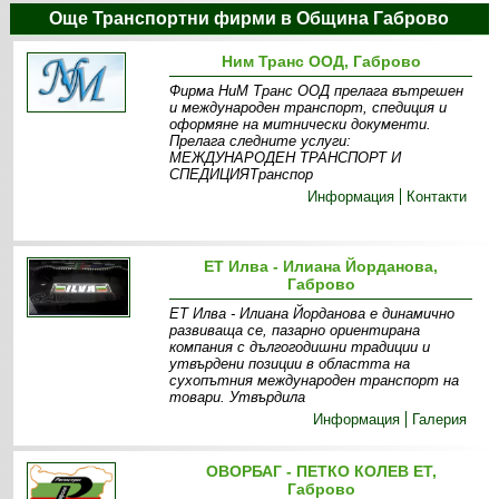
Още Транспортни фирми в Община Габрово
Ним Транс ООД, Габрово
Фирма НиМ Транс ООД прелага вътрешен
и международен транспорт, спедиция и
оформяне на митнически документи.
Прелага следните услуги:
МЕЖДУНАРОДЕН ТРАНСПОРТ И
СПЕДИЦИЯТранспор
Информация
Контакти
ЕТ Илва - Илиана Йорданова,
Габрово
ЕТ Илва - Илиана Йорданова е динамично
развиваща се, пазарно ориентирана
компания с дългогодишни традиции и
утвърдени позиции в областта на
сухопътния международен транспорт на
товари. Утвърдила
Информация
Галерия
ОВОРБАГ - ПЕТКО КОЛЕВ ЕТ,
Габрово