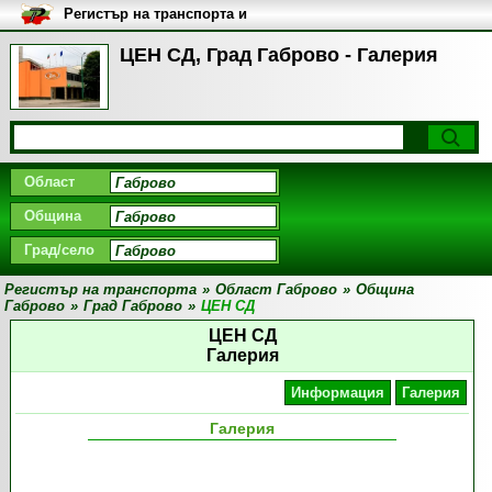
Регистър на транспорта и
транспортните фирми в
България
ЦЕН СД, Град Габрово - Галерия
Област
Община
Град/село
Регистър на транспорта
»
Област Габрово
»
Община
Габрово
»
Град Габрово
»
ЦЕН СД
ЦЕН СД
Галерия
Информация
Галерия
Галерия