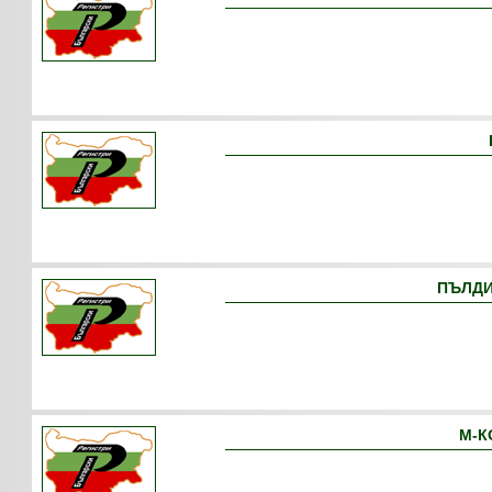
ПЪЛДИ
М-К