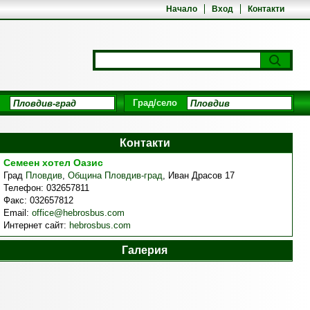
Начало
Вход
Контакти
Град/село
Контакти
Семеен хотел Оазис
Град
Пловдив
,
Община Пловдив-град
,
Иван Драсов 17
Телефон:
032657811
Факс:
032657812
Email:
office@hebrosbus.com
Интернет сайт:
hebrosbus.com
Галерия