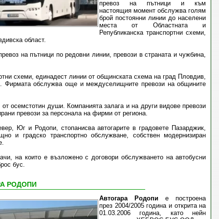
превоз на пътници и към
настоящия момент обслужва голям
брой постоянни линии до населени
места от Областната и
Републиканска транспортни схеми,
вдивска област.
превоз на пътници по редовни линии,
превози в страната и чужбина,
ртни схеми, единадест линии от общинската схема на град Пловдив,
к. Фирмата обслужва още и междуселищните превози на общините
 от осемстотин души. Компанията залага и на други видове превози
ирани превози за персонала на фирми от региона.
евер, Юг и Родопи, стопанисва автогарите в градовете Пазарджик,
но и градско транспортно обслужване, собствен модернизиран
е.
ачи, на които е възложено с договори обслужването на автобусни
рос бус.
РА РОДОПИ
Автогара Родопи
е построена
през 2004/2005 година и открита на
01.03.2006 година, като нейн