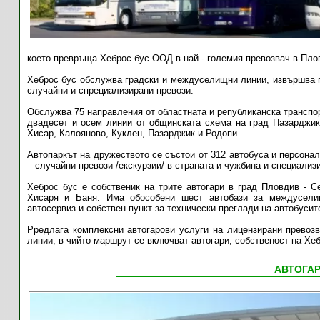
което превръща Хеброс бус ООД в най - големия превозвач в Пло
Хеброс бус обслужва градски и междуселищни линии, и
звършва 
случайни и спрециализирани превози.
Обслужва 75 направления от областната и републиканска транспо
двадесет и осем линии от общинската схема на град Пазарджи
Хисар, Калояново, Куклен, Пазарджик и Родопи.
Автопаркът на дружеството се състои от 312 автобуса и персонал
– случайни превози /екскурзии/ в страната и чужбина и специализ
Хеброс бус е собственик на трите автогари в град Пловдив - С
Хисаря и Баня. Има обособени шест автобази за междуселищ
автосервиз и собствен пункт за технически преглади на автобусит
Pредлага комплексни автогарови услуги на лицензирани превозв
линии, в чийто маршрут се включват автогари, собственост на Хеб
АВТОГА