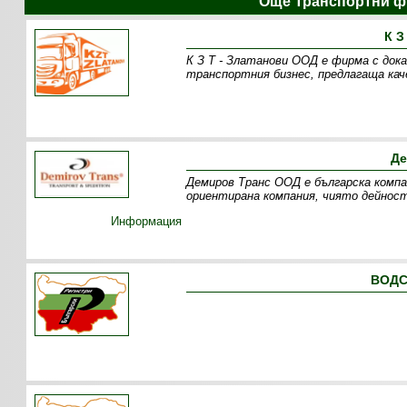
Още Транспортни ф
К З
К З Т - Златанови ООД е фирма с док
транспортния бизнес, предлагаща кач
Де
Демиров Транс ООД е българска компа
ориентирана компания, чиято дейност
Информация
ВОДС