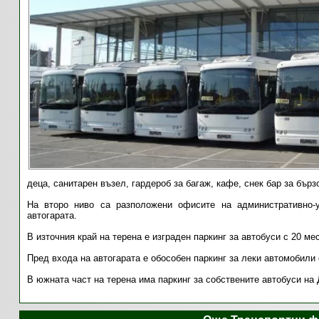
деца, санитарен възел, гардероб за багаж, кафе, снек бар за бърз
На второ ниво са разположени офисите на административно-
автогарата.
В източния край на терена е изграден паркинг за автобуси с 20 мес
Пред входа на автогарата е обособен паркинг за леки автомобили
В южната част на терена има паркинг за собствените автобуси на 