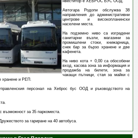
нвеститор е ХЕБРОС БУС ООД.
Автогара Родопи обслужва 38
направления до административни
центрове и високопланински
населени места.
На подземно ниво са изградени
санитарни възли, магазини за
промишлени стоки, книжарница,
снек бар за бързо хранене и две
кафенета.
На ниво кота + 0,00 са обособени
вход, касова зона за информация и
продажба на билети, зона за
чакащи пътници, стая за майки с
о хранене и РЕП.
управленския персонал на Хеброс бус ООД и ръководството на
та.
 с възможност за 35 паркоместа.
Дружеството за гариране на 40 автобуса.