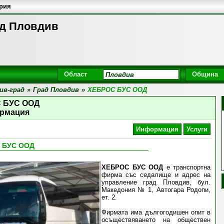
ария
д Пловдив
Област
Община
ив-град
»
Град Пловдив
»
ХЕБРОС БУС ООД
 БУС ООД
рмация
Информация
Услуги
 БУС ООД
ХЕБРОС БУС ООД
е транспортна
фирма със седалище и адрес на
управление град Пловдив, бул.
Македония № 1, Автогара Родопи,
ет. 2.
Фирмата има дългогодишен опит в
осъществяването на обществен