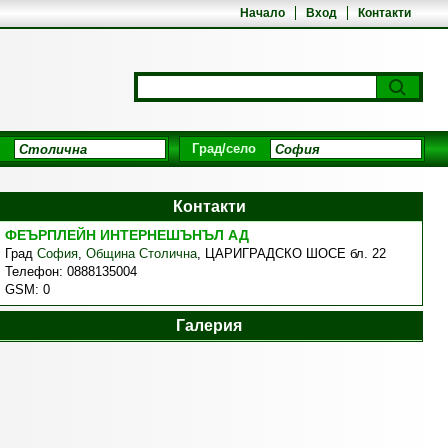
Начало
Вход
Контакти
Град/село
Контакти
ФЕЪРПЛЕЙН ИНТЕРНЕШЪНЪЛ АД
Град
София
,
Община Столична
,
ЦАРИГРАДСКО ШОСЕ бл. 22
Телефон:
0888135004
GSM:
0
Галерия