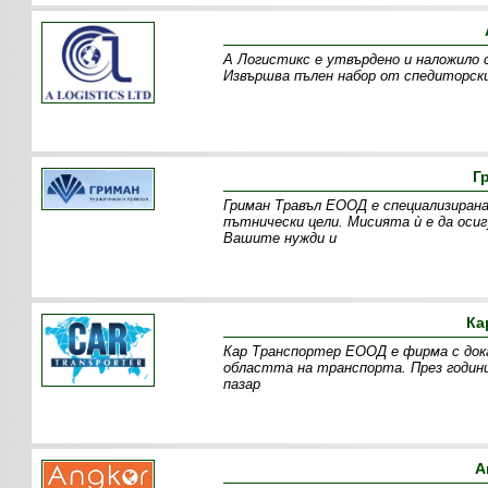
А Логистикс е утвърдено и наложило 
Извършва пълен набор от спедиторски
Г
Гриман Травъл ЕООД е специализирана
пътнически цели. Мисията ѝ е да оси
Вашите нужди и
Ка
Кар Транспортер ЕООД е фирма с дока
областта на транспорта. През годин
пазар
А