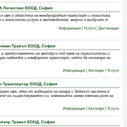
А Логистикс ЕООД, София
се име в областта на международния транспорт и логистика.
 и логистични услуги в автомобилния, морски и въздушен т
Информация
Услуги
Дестинации
риман Травъл ЕООД, София
 в предоставянето на автобуси под наем за туристически и
гури надежден и комфортен транспорт, който да отговаря на
Информация
Автопарк
Услуги
р Транспортер ЕООД, София
зано име, една от водещите на пазара с дейност насочена в
ите на съществуването си, компанията заема ключова роля на
Информация
Автопарк
Услуги
нгкор Травел ЕООД, София