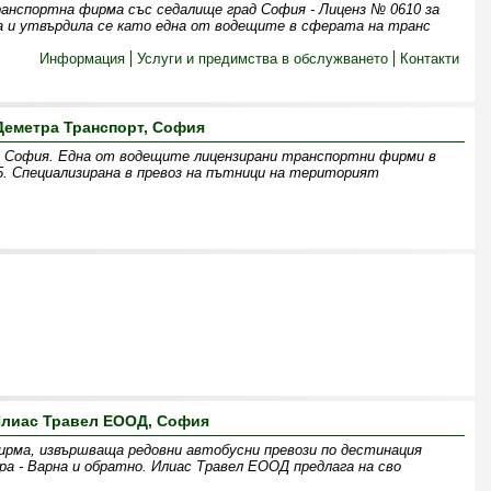
анспортна фирма със седалище град София - Лиценз № 0610 за
а и утвърдила се като една от водещите в сферата на транс
Информация
Услуги и предимства в обслужването
Контакти
Деметра Транспорт, София
София. Една от водещите лицензирани транспортни фирми в
. Специализирана в превоз на пътници на територият
лиас Травел ЕООД, София
рма, извършваща редовни автобусни превози по дестинация
ра - Варна и обратно. Илиас Травел ЕООД предлага на сво