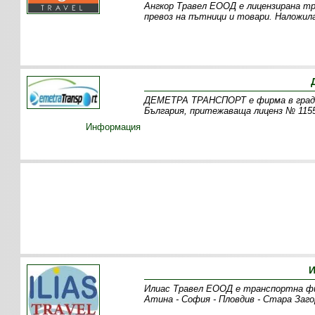
Ангкор Травел ЕООД е лицензирана тр
превоз на пътници и товари. Наложил
ДЕМЕТРА ТРАНСПОРТ е фирма в град 
България, притежаваща лиценз № 1155
Информация
И
Илиас Травел ЕООД е транспортна фи
Атина - София - Пловдив - Стара Заго