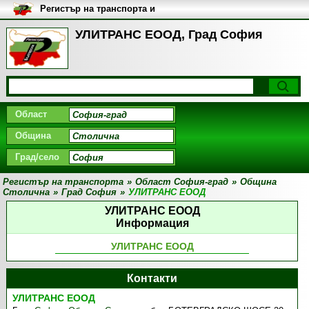
Регистър на транспорта и
транспортните фирми в
България
УЛИТРАНС ЕООД, Град София
Област
Община
Град/село
Регистър на транспорта
»
Област София-град
»
Община
Столична
»
Град София
»
УЛИТРАНС ЕООД
УЛИТРАНС ЕООД
Информация
УЛИТРАНС ЕООД
Контакти
УЛИТРАНС ЕООД