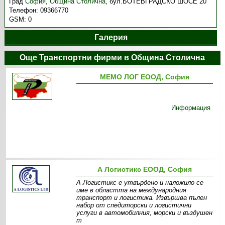
Град
София
,
Община Столична
,
бул.БОТЕВГРАДСКО ШОСЕ 20
Телефон:
09366770
GSM:
0
Галерия
Още Транспортни фирми в Община Столична
МЕМО ЛОГ ЕООД, София
Информация
А Логистикс ЕООД, София
А Логистикс е утвърдено и наложило се
име в областта на международния
транспорт и логистика. Извършва пълен
набор от спедиторски и логистични
услуги в автомобилния, морски и въздушен
т