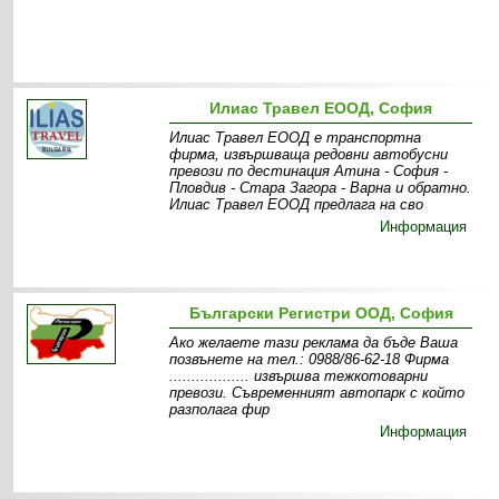
Илиас Травел ЕООД, София
Илиас Травел ЕООД е транспортна
фирма, извършваща редовни автобусни
превози по дестинация Атина - София -
Пловдив - Стара Загора - Варна и обратно.
Илиас Травел ЕООД предлага на сво
Информация
Български Регистри ООД, София
Ако желаете тази реклама да бъде Ваша
позвънете на тел.: 0988/86-62-18 Фирма
.................. извършва тежкотоварни
превози. Съвременният автопарк с който
разполага фир
Информация