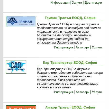
Информация
Услуги
Дестинации
Гриман Травъл ЕООД, София
Гриман Травъл ЕООД е специализирана в
предоставянето на автобуси под наем за
туристически и пътнически цели.
Мисията ѝ е да осигури надежден и
комфортен транспорт, който да
отговаря на Вашите нужди и
Информация
Автопарк
Услуги
Кар Транспортер ЕООД, София
Кар Транспортер ЕООД е фирма с
доказано име, една от водещите на пазара
с дейност насочена в областта на
транспорта. През годините на
съществуването си, компанията заема
ключова роля на пазар
Информация
Автопарк
Услуги
Ангкор Травел ЕООД, София