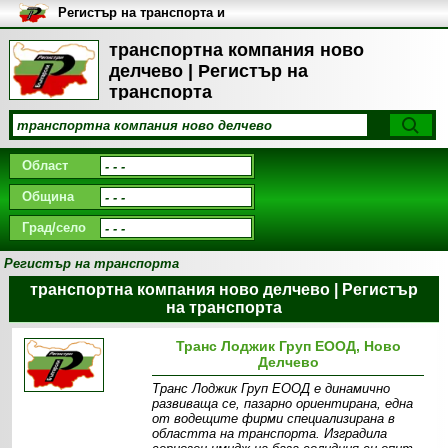
Регистър на транспорта и
транспортните фирми в
България
транспортна компания ново
делчево | Регистър на
транспорта
Област
Община
Град/село
Регистър на транспорта
транспортна компания ново делчево | Регистър
на транспорта
Транс Лоджик Груп ЕООД, Ново
Делчево
Транс Лоджик Груп ЕООД е динамично
развиваща се, пазарно ориентирана, една
от водещите фирми специализирана в
областта на транспорта. Изградила