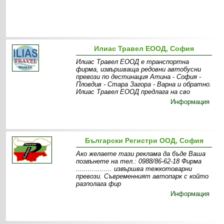
Илиас Травел ЕООД, София
Илиас Травел ЕООД е транспортна
фирма, извършваща редовни автобусни
превози по дестинация Атина - София -
Пловдив - Стара Загора - Варна и обратно.
Илиас Травел ЕООД предлага на сво
Информация
Български Регистри ООД, София
Ако желаете тази реклама да бъде Ваша
позвънете на тел.: 0988/86-62-18 Фирма
.................. извършва тежкотоварни
превози. Съвременният автопарк с който
разполага фир
Информация