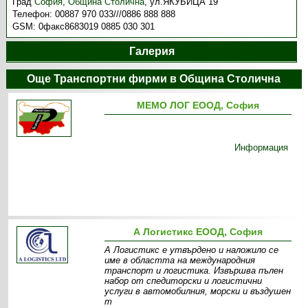
Град
София
,
Община Столична
,
ул.ЯКУБИЦА 19
Телефон:
00887 970 033///0886 888 888
GSM:
0факс8683019 0885 030 301
Галерия
Още Транспортни фирми в Община Столична
МЕМО ЛОГ ЕООД, София
Информация
А Логистикс ЕООД, София
А Логистикс е утвърдено и наложило се
име в областта на международния
транспорт и логистика. Извършва пълен
набор от спедиторски и логистични
услуги в автомобилния, морски и въздушен
т