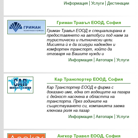
Информация
Услуги
Дестинации
Гриман Травъл ЕООД, София
Гриман Травъл ЕООД е специализирана в
предоставянето на автобуси под наем за
туристически и пътнически цели.
Мисията ѝ е да осигури надежден и
комфортен транспорт, който да
отговаря на Вашите нужди и
Информация
Автопарк
Услуги
Кар Транспортер ЕООД, София
Кар Транспортер ЕООД е фирма с
доказано име, една от водещите на пазара
с дейност насочена в областта на
транспорта. През годините на
съществуването си, компанията заема
ключова роля на пазар
Информация
Автопарк
Услуги
Ангкор Травел ЕООД, София