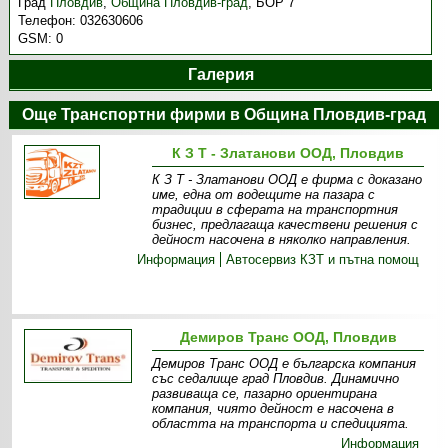
Град
Пловдив
,
Община Пловдив-град
,
БОР 7
Телефон:
032630606
GSM:
0
Галерия
Още Транспортни фирми в Община Пловдив-град
К З Т - Златанови ООД, Пловдив
К З Т - Златанови ООД е фирма с доказано
име, една от водещите на пазара с
традиции в сферата на транспортния
бизнес, предлагаща качествени решения с
дейност насочена в няколко направления.
Информация
Автосервиз КЗТ и пътна помощ
Демиров Транс ООД, Пловдив
Демиров Транс ООД е българска компания
със седалище град Пловдив. Динамично
развиваща се, пазарно ориентирана
компания, чиято дейност е насочена в
областта на транспорта и спедицията.
Информация