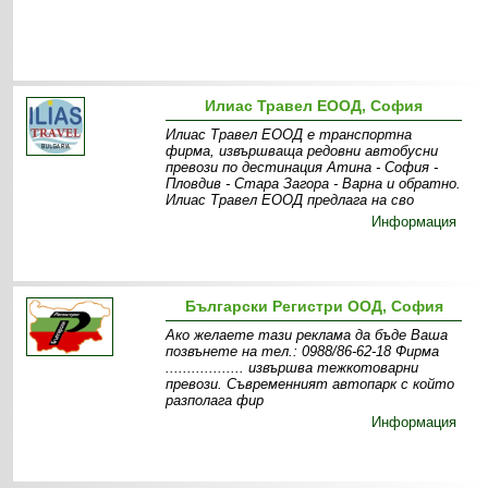
Илиас Травел ЕООД, София
Илиас Травел ЕООД е транспортна
фирма, извършваща редовни автобусни
превози по дестинация Атина - София -
Пловдив - Стара Загора - Варна и обратно.
Илиас Травел ЕООД предлага на сво
Информация
Български Регистри ООД, София
Ако желаете тази реклама да бъде Ваша
позвънете на тел.: 0988/86-62-18 Фирма
.................. извършва тежкотоварни
превози. Съвременният автопарк с който
разполага фир
Информация