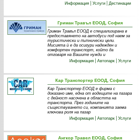
Информация
Услуги
Дестинации
Гриман Травъл ЕООД, София
Гриман Травъл ЕООД е специализирана в
предоставянето на автобуси под наем за
туристически и пътнически цели.
Мисията ѝ е да осигури надежден и
комфортен транспорт, който да
отговаря на Вашите нужди и
Информация
Автопарк
Услуги
Кар Транспортер ЕООД, София
Кар Транспортер ЕООД е фирма с
доказано име, една от водещите на пазара
с дейност насочена в областта на
транспорта. През годините на
съществуването си, компанията заема
ключова роля на пазар
Информация
Автопарк
Услуги
Ангкор Травел ЕООД, София