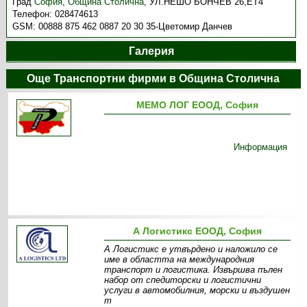
Град
София
,
Община Столична
,
УЛ.НЕШО БОНЧЕВ 26,ЕТ4
Телефон:
028474613
GSM:
00888 875 462 0887 20 30 35-Цветомир Данчев
Галерия
Още Транспортни фирми в Община Столична
МЕМО ЛОГ ЕООД, София
Информация
А Логистикс ЕООД, София
А Логистикс е утвърдено и наложило се
име в областта на международния
транспорт и логистика. Извършва пълен
набор от спедиторски и логистични
услуги в автомобилния, морски и въздушен
т