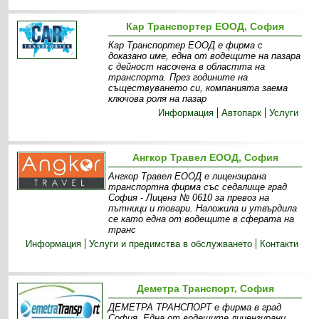
Кар Транспортер ЕООД, София
Кар Транспортер ЕООД е фирма с
доказано име, една от водещите на пазара
с дейност насочена в областта на
транспорта. През годините на
съществуването си, компанията заема
ключова роля на пазар
Информация
Автопарк
Услуги
Ангкор Травел ЕООД, София
Ангкор Травел ЕООД е лицензирана
транспортна фирма със седалище град
София - Лиценз № 0610 за превоз на
пътници и товари. Наложила и утвърдила
се като една от водещите в сферата на
транс
Информация
Услуги и предимства в обслужването
Контакти
Деметра Транспорт, София
ДЕМЕТРА ТРАНСПОРТ е фирма в град
София. Една от водещите лицензирани