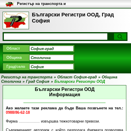
Регистър на транспорта и
транспортните фирми в
България
Български Регистри ООД, Град
София
Област
Община
Град/село
Регистър на транспорта
»
Област София-град
»
Община
Столична
»
Град София
»
Български Регистри ООД
Български Регистри ООД
Информация
Ако желаете тази реклама да бъде Ваша позвънете на тел.:
0988/86-62-18
Фирма .................. извършва тежкотоварни превози.
Съвременният автопарк с който разполага фирмата позволява