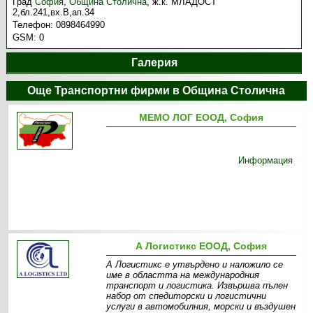
Град
София
,
Община Столична
,
ж.к. МЛАДОСТ
2,бл.241,вх.В,ап.34
Телефон:
0898464990
GSM:
0
Галерия
Още Транспортни фирми в Община Столична
МЕМО ЛОГ ЕООД, София
Информация
А Логистикс ЕООД, София
А Логистикс е утвърдено и наложило се
име в областта на международния
транспорт и логистика. Извършва пълен
набор от спедиторски и логистични
услуги в автомобилния, морски и въздушен