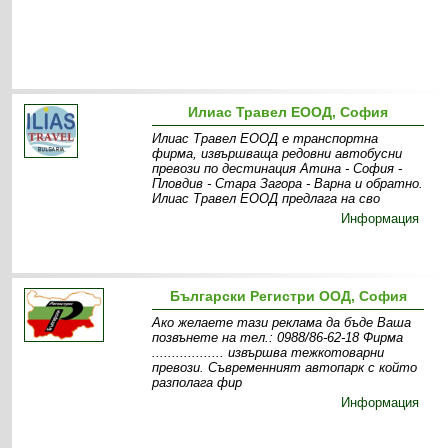
Илиас Травел ЕООД, София
Илиас Травел ЕООД е транспортна
фирма, извършваща редовни автобусни
превози по дестинация Атина - София -
Пловдив - Стара Загора - Варна и обратно.
Илиас Травел ЕООД предлага на сво
Информация
Български Регистри ООД, София
Ако желаете тази реклама да бъде Ваша
позвънете на тел.: 0988/86-62-18 Фирма
.................. извършва тежкотоварни
превози. Съвременният автопарк с който
разполага фир
Информация