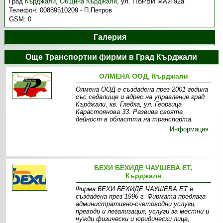
Град
Кърджали
,
Община Кърджали
,
ул. ПЪРВИ МАЙ 92а
Телефон:
00889510209 - П.Петров
GSM:
0
Галерия
Още Транспортни фирми в Град Кърджали
ОЛМЕНА ООД, Кърджали
Олмена ООД е създадена през 2001 година
със седалище и адрес на управление град
Кърджали, кв. Гледка, ул. Георгица
Карастоянова 33. Развива своята
дейност в областта на транспорта.
Информация
БЕХИ БЕХИДЕ ЧАУШЕВА ЕТ,
Кърджали
Фирма БЕХИ БЕХИДЕ ЧАУШЕВА ЕТ е
създадена през 1996 г. Фирмата предлага
административно-счетоводни услуги,
преводи и легализация, услуги за местни и
чужди физически и юридически лица,