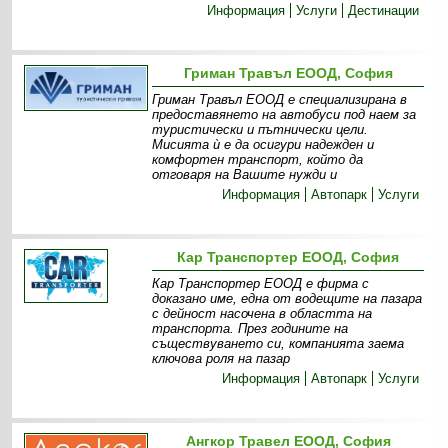
Информация
Услуги
Дестинации
Гриман Травъл ЕООД, София
Гриман Травъл ЕООД е специализирана в
предоставянето на автобуси под наем за
туристически и пътнически цели.
Мисията ѝ е да осигури надежден и
комфортен транспорт, който да
отговаря на Вашите нужди и
Информация
Автопарк
Услуги
Кар Транспортер ЕООД, София
Кар Транспортер ЕООД е фирма с
доказано име, една от водещите на пазара
с дейност насочена в областта на
транспорта. През годините на
съществуването си, компанията заема
ключова роля на пазар
Информация
Автопарк
Услуги
Ангкор Травел ЕООД, София