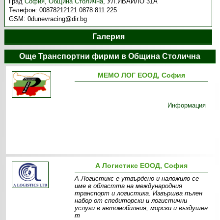
Град
София
,
Община Столична
,
УЛ.ИВАЙЛО 31А
Телефон:
00878212121 0878 811 225
GSM:
0dunevracing@dir.bg
Галерия
Още Транспортни фирми в Община Столична
МЕМО ЛОГ ЕООД, София
Информация
А Логистикс ЕООД, София
А Логистикс е утвърдено и наложило се
име в областта на международния
транспорт и логистика. Извършва пълен
набор от спедиторски и логистични
услуги в автомобилния, морски и въздушен
т