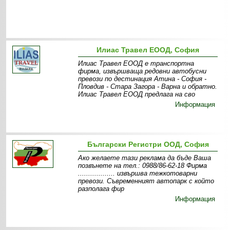
Илиас Травел ЕООД, София
Илиас Травел ЕООД е транспортна
фирма, извършваща редовни автобусни
превози по дестинация Атина - София -
Пловдив - Стара Загора - Варна и обратно.
Илиас Травел ЕООД предлага на сво
Информация
Български Регистри ООД, София
Ако желаете тази реклама да бъде Ваша
позвънете на тел.: 0988/86-62-18 Фирма
.................. извършва тежкотоварни
превози. Съвременният автопарк с който
разполага фир
Информация