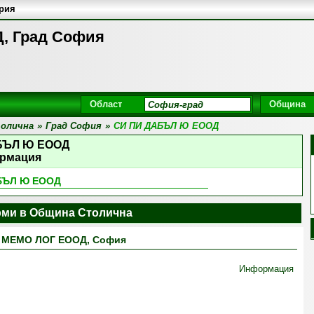
ария
, Град София
Област
Община
олична
»
Град София
»
СИ ПИ ДАБЪЛ Ю ЕООД
БЪЛ Ю ЕООД
рмация
БЪЛ Ю ЕООД
ми в Община Столична
МЕМО ЛОГ ЕООД, София
Информация