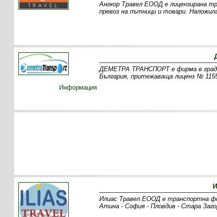
Ангкор Травел ЕООД е лицензирана тр
превоз на пътници и товари. Наложил
ДЕМЕТРА ТРАНСПОРТ е фирма в град 
България, притежаваща лиценз № 1155
Информация
И
Илиас Травел ЕООД е транспортна фи
Атина - София - Пловдив - Стара Заго