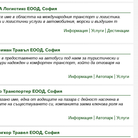
А Логистикс ЕООД, София
се име в областта на международния транспорт и логистика.
 и логистични услуги в автомобилния, морски и въздушен т
Информация
Услуги
Дестинации
риман Травъл ЕООД, София
 в предоставянето на автобуси под наем за туристически и
гури надежден и комфортен транспорт, който да отговаря на
Информация
Автопарк
Услуги
р Транспортер ЕООД, София
зано име, една от водещите на пазара с дейност насочена в
ите на съществуването си, компанията заема ключова роля на
Информация
Автопарк
Услуги
нгкор Травел ЕООД, София