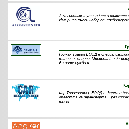
А Логистикс е утвърдено и наложило 
Извършва пълен набор от спедиторски
Г
Гриман Травъл ЕООД е специализирана
пътнически цели. Мисията ѝ е да оси
Вашите нужди и
Ка
Кар Транспортер ЕООД е фирма с дока
областта на транспорта. През годин
пазар
А