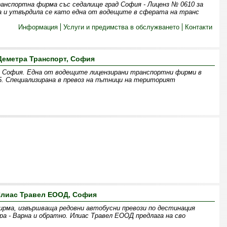
анспортна фирма със седалище град София - Лиценз № 0610 за
а и утвърдила се като една от водещите в сферата на транс
Информация
Услуги и предимства в обслужването
Контакти
Деметра Транспорт, София
София. Една от водещите лицензирани транспортни фирми в
. Специализирана в превоз на пътници на територият
лиас Травел ЕООД, София
рма, извършваща редовни автобусни превози по дестинация
ра - Варна и обратно. Илиас Травел ЕООД предлага на сво