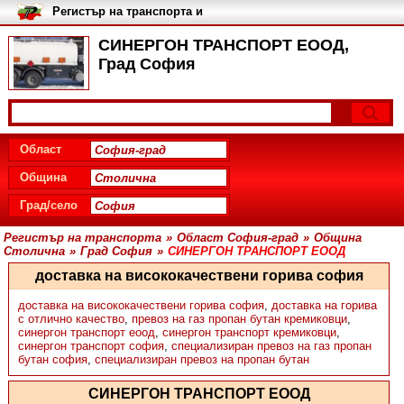
Регистър на транспорта и
транспортните фирми в
България
СИНЕРГОН ТРАНСПОРТ ЕООД,
Град София
Област
Община
Град/село
Регистър на транспорта
»
Област София-град
»
Община
Столична
»
Град София
»
СИНЕРГОН ТРАНСПОРТ ЕООД
доставка на висококачествени горива софия
доставка на висококачествени горива софия
,
доставка на горива
с отлично качество
,
превоз на газ пропан бутан кремиковци
,
синергон транспорт еоод
,
синергон транспорт кремиковци
,
синергон транспорт софия
,
специализиран превоз на газ пропан
бутан софия
,
специализиран превоз на пропан бутан
СИНЕРГОН ТРАНСПОРТ ЕООД