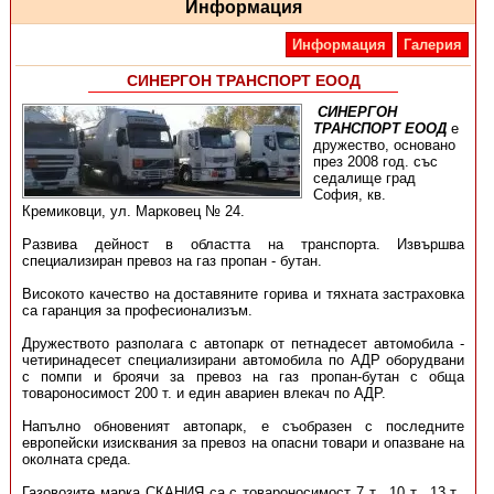
Информация
Информация
Галерия
СИНЕРГОН ТРАНСПОРТ ЕООД
СИНЕРГОН
ТРАНСПОРТ ЕООД
е
дружество, основано
през 2008 год. със
седалище град
София, кв.
Кремиковци, ул. Марковец № 24.
Развива дейност в областта на транспорта. Извършва
специализиран превоз на газ пропан - бутан.
Високото качество на доставяните горива и тяхната застраховка
са гаранция за професионализъм.
Дружеството разполага с автопарк от петнадесет автомобила -
четиринадесет специализирани автомобила по АДР оборудвани
с помпи и броячи за превоз на газ пропан-бутан с обща
товароносимост 200 т. и един авариен влекач по АДР.
Напълно обновеният автопарк, е съобразен с последните
европейски изисквания за превоз на опасни товари и опазване на
околната среда.
Газовозите марка СКАНИЯ са с товароносимост 7 т., 10 т., 13 т.,