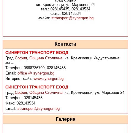
град София
кв. Кремиковци, ул.Марковец 24
тел.: 028145435, 028143534
факс: 028143534
имейл:
stransport@synergon.bg
Контакти
СИНЕРГОН ТРАНСПОРТ ЕООД
Град
София
,
Община Столична
,
кв. Кремиковци Индустриална
зона
Телефон:
0888736799, 028145435
Email:
office @ synergon.bg
Интернет сайт:
www.synergon.bg
СИНЕРГОН ТРАНСПОРТ ЕООД
Град
София
,
Община Столична
,
кв. Кремиковци, ул. Марковец 24
Телефон:
028145435
Факс:
028143534
Email:
stransport@synergon.bg
Галерия