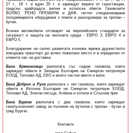
17 т., 18 т. и един 20 т. и зареждат вериги от газостанции,
градски, крайградси, вилни и хотелски обекти. Газовозите
ВОЛВО, РЕНО ПРЕМИУМ и ДАФ, теглят специализирани
полуремаркета оборудвани с помпи и разходомери за пропан –
бутан.
Всички автомобили отговарят на европейските стандарти за
сигурност и защита на околната среда - ЕВРО 3, ЕВРО 4 и
ЕВРО 5.
Благодарение на силно развитата клонова мрежа дружеството
извършва транспорт до всяко пожелано място и в определен от
клиента час на доставка.
База Кремиковци
разполага със седем газовоза, които
зареждат обекти в Западна България на Синергон петролеум
ЕООД, Топливо АД, ЕКО и много частни имоти и вили.
База Добрич и Русе
разполага с пет газовоза, които зареждат
обекти в Източна България на Синергон петролеум ЕООД,
Топливо АД, Златни пясъци, Албена и хотели в Слънчев бряг.
База Бургас
разполага с два газовоза, които зареждат
газопълначният завод за пълнене на бутилки с пропан - бутан в
град Бургас.
Контакти