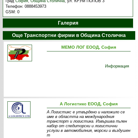
Град
София
,
Община Столична
,
ул. КРУМ ПОПОВ 3
Телефон:
0888453973
GSM:
0
Галерия
Още Транспортни фирми в Община Столична
МЕМО ЛОГ ЕООД, София
Информация
А Логистикс ЕООД, София
А Логистикс е утвърдено и наложило се
име в областта на международния
транспорт и логистика. Извършва пълен
набор от спедиторски и логистични
услуги в автомобилния, морски и въздушен
т