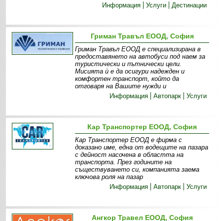
Информация
Услуги
Дестинации
Гриман Травъл ЕООД, София
Гриман Травъл ЕООД е специализирана в
предоставянето на автобуси под наем за
туристически и пътнически цели.
Мисията ѝ е да осигури надежден и
комфортен транспорт, който да
отговаря на Вашите нужди и
Информация
Автопарк
Услуги
Кар Транспортер ЕООД, София
Кар Транспортер ЕООД е фирма с
доказано име, една от водещите на пазара
с дейност насочена в областта на
транспорта. През годините на
съществуването си, компанията заема
ключова роля на пазар
Информация
Автопарк
Услуги
Ангкор Травел ЕООД, София