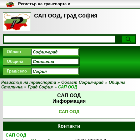
Регистър на транспорта и
транспортните фирми в
България
САП ООД, Град София
Област
Община
Град/село
Регистър на транспорта
»
Област София-град
»
Община
Столична
»
Град София
»
САП ООД
САП ООД
Информация
САП ООД
Контакти
САП ООД