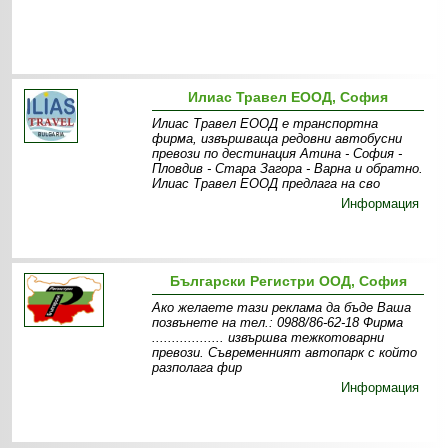
Илиас Травел ЕООД, София
Илиас Травел ЕООД е транспортна
фирма, извършваща редовни автобусни
превози по дестинация Атина - София -
Пловдив - Стара Загора - Варна и обратно.
Илиас Травел ЕООД предлага на сво
Информация
Български Регистри ООД, София
Ако желаете тази реклама да бъде Ваша
позвънете на тел.: 0988/86-62-18 Фирма
.................. извършва тежкотоварни
превози. Съвременният автопарк с който
разполага фир
Информация