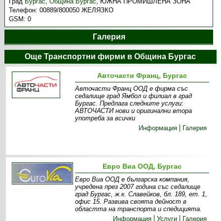
Град
Бургас
,
Община Бургас
,
ЮЖНА ПРОМИШЛЕНА ЗОНА
Телефон:
00889/800050 ЖЕЛЯЗКО
GSM:
0
Галерия
Още Транспортни фирми в Община Бургас
Авточасти Франц, Бургас
Авточасти Франц ООД е фирма със
седалище град Ямбол и филиал в град
Бургас. Предлага следните услуги:
АВТОЧАСТИ нови и оригинални втора
употреба за всички
Информация
Галерия
Евро Виа ООД, Бургас
Евро Виа ООД е българска компания,
учредена през 2007 година със седалище
град Бургас, ж.к. Славейков, бл. 189, ет. 1,
офис 15. Развива своята дейност в
областта на транспорта и спедицията.
Информация
Услуги
Галерия