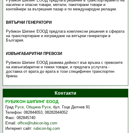
Рубикон Шипинг ЕООД предлага решения в транспортирането на
насипни и опасни товари, метали, пакетирани товари и
контейнери за вътрешния пазар и по международни релации.
ВЯТЪРНИ ГЕНЕРАТОРИ
Рубикон Шипинг ЕООД предлага комплексни решения в сферата
на транспортиране и изграждане на вятърни генератори в
България.
ИЗВЪНГАБАРИТНИ ПРЕВОЗИ
Рубикон Шипинг ЕООД развива дейност във връзка с превозите
на извънгабаритни и тежки товари, и предлага услугата -
доставка от врата до врата в този специфичен транспортен
бранш.
Контакти
РУБИКОН ШИПИНГ ЕООД
Град
Русе
,
Община Русе
,
бул. Гоце Делчев 91
Телефон:
082844053, 08282844052
Факс:
082845740
Email:
office@rubicon-bg.com
Интернет сайт:
rubicon-bg.com