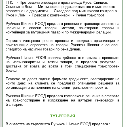
ППС
Претоварни операции в пристанища Русе, Свищов,
Сомовит и Лом
Митническо представителство и митническо
оформяне на документи
Складове под митнически контрол в
Русе и Лом
Превози с контейнери
Речен транспорт
Рубикон Шипинг ЕООД предлага решения в транспортирането на
насипни и опасни товари, метали, пакетирани товари и
контейнери за вътрешния пазар и по международни релации.
Фирмата извършва речни превози и предлага организация и
пристанищна обработка на товари. Рубикон Шипинг е основен
спедитор на насипни товари по река Дунав.
Рубикон Шипинг ЕООД развива дейност във връзка с превозите
на извънгабаритни и тежки товари, и предлага услугата -
доставка от врата до врата в този специфичен транспортен
бранш.
Почвече от десет години фирмата гради опит, благодарение на
който днес на клиента се предлагат оптимални решения за
организация и изпълнение на сложни транспортни проекти.
Рубикон Шипинг ЕООД предлага комплексни решения в сферата
на транспортиране и изграждане на вятърни генератори в
България.
ТУЪРГОВИЯ
В областта на търговията Рубикон Шипинг ЕООД предлага :