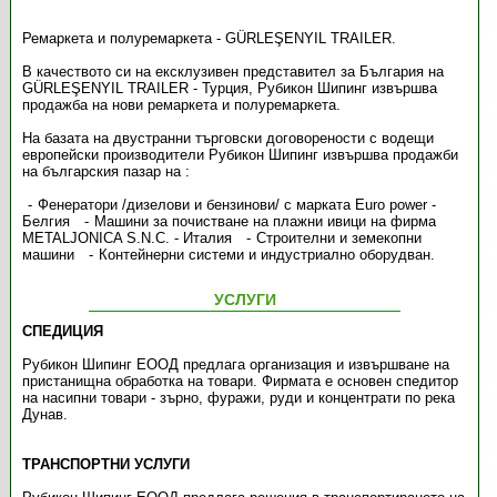
Ремаркета и полуремаркета - GÜRLEŞENYIL TRAILER.
В качеството си на ексклузивен представител за България на
GÜRLEŞENYIL TRAILER - Турция, Рубикон Шипинг извършва
продажба на нови ремаркета и полуремаркета.
На базата на двустранни търговски договорености с водещи
европейски производители Рубикон Шипинг извършва продажби
на българския пазар на :
Фенератори /дизелови и бензинови/ с марката Euro power -
Белгия
Машини за почистване на плажни ивици на фирма
METALJONICA S.N.C. - Италия
Строителни и земекопни
машини
Контейнерни системи и индустриaлно оборудван.
УСЛУГИ
СПЕДИЦИЯ
Рубикон Шипинг ЕООД предлага организация и извършване на
пристанищна обработка на товари. Фирмата е основен спедитор
на насипни товари - зърно, фуражи, руди и концентрати по река
Дунав.
ТРАНСПОРТНИ УСЛУГИ