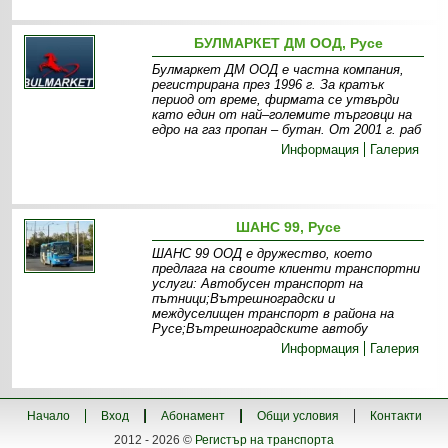
БУЛМАРКЕТ ДМ ООД, Русе
Булмаркет ДМ ООД е частна компания,
регистрирана през 1996 г. За кратък
период от време, фирмата се утвърди
като един от най–големите търговци на
едро на газ пропан – бутан. От 2001 г. раб
Информация
Галерия
ШАНС 99, Русе
ШАНС 99 ООД е дружество, което
предлага на своите клиенти транспортни
услуги: Автобусен транспорт на
пътници;Вътрешноградски и
междуселищен транспорт в района на
Русе;Вътрешноградските автобу
Информация
Галерия
Начало
Вход
Абонамент
Общи условия
Контакти
2012 - 2026 ©
Регистър на транспорта