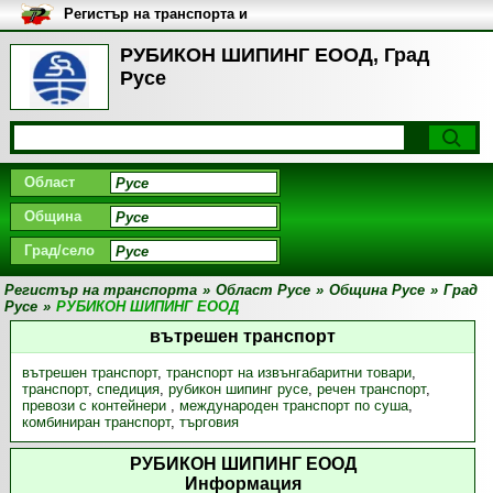
Регистър на транспорта и
транспортните фирми в
България
РУБИКОН ШИПИНГ ЕООД, Град
Русе
Област
Община
Град/село
Регистър на транспорта
»
Област Русе
»
Община Русе
»
Град
Русе
»
РУБИКОН ШИПИНГ ЕООД
вътрешен транспорт
вътрешен транспорт
,
транспорт на извънгабаритни товари
,
транспорт
,
спедиция
,
рубикон шипинг русе
,
речен транспорт
,
превози с контейнери
,
международен транспорт по суша
,
комбиниран транспорт
,
търговия
РУБИКОН ШИПИНГ ЕООД
Информация