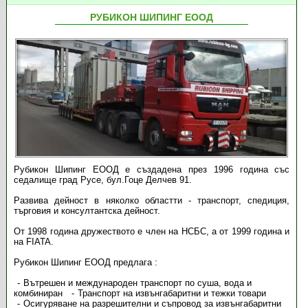
РУБИКОН ШИПИНГ ЕООД
Рубикон Шипинг ЕООД е създадена през 1996 година със
седалище град Русе, бул.Гоце Делчев 91.
Развива дейност в няколко областти - транспорт, спедиция,
търговия и консултантска дейност.
От 1998 година дружеството е член на НСБС, а от 1999 година и
на FIATA.
Рубикон Шипинг ЕООД предлага :
Вътрешен и международен транспорт по суша, вода и
комбиниран
Транспорт на извънгабаритни и тежки товари
Осигуряване на разрешителни и съпровод за извънгабаритни