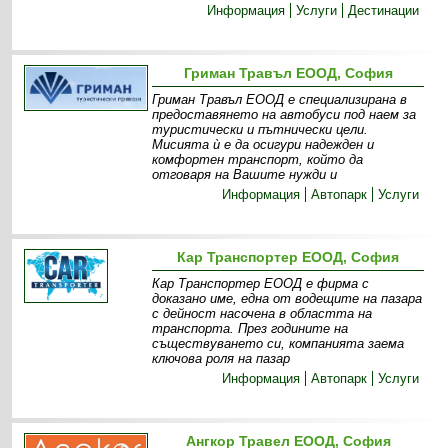
Информация
Услуги
Дестинации
Гриман Травъл ЕООД, София
Гриман Травъл ЕООД е специализирана в
предоставянето на автобуси под наем за
туристически и пътнически цели.
Мисията ѝ е да осигури надежден и
комфортен транспорт, който да
отговаря на Вашите нужди и
Информация
Автопарк
Услуги
Кар Транспортер ЕООД, София
Кар Транспортер ЕООД е фирма с
доказано име, една от водещите на пазара
с дейност насочена в областта на
транспорта. През годините на
съществуването си, компанията заема
ключова роля на пазар
Информация
Автопарк
Услуги
Ангкор Травел ЕООД, София