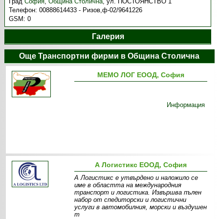
Град
София
,
Община Столична
,
ул. ПОСТОЯНСТВО 1
Телефон:
00888614433 - Ризов,ф-02/9641226
GSM:
0
Галерия
Още Транспортни фирми в Община Столична
МЕМО ЛОГ ЕООД, София
Информация
А Логистикс ЕООД, София
А Логистикс е утвърдено и наложило се
име в областта на международния
транспорт и логистика. Извършва пълен
набор от спедиторски и логистични
услуги в автомобилния, морски и въздушен
т