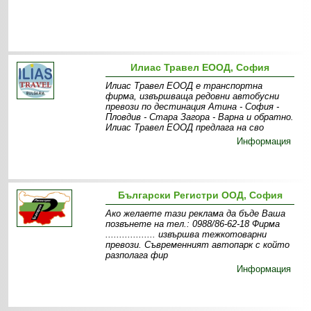
Илиас Травел ЕООД, София
Илиас Травел ЕООД е транспортна
фирма, извършваща редовни автобусни
превози по дестинация Атина - София -
Пловдив - Стара Загора - Варна и обратно.
Илиас Травел ЕООД предлага на сво
Информация
Български Регистри ООД, София
Ако желаете тази реклама да бъде Ваша
позвънете на тел.: 0988/86-62-18 Фирма
.................. извършва тежкотоварни
превози. Съвременният автопарк с който
разполага фир
Информация