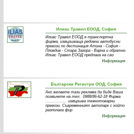
Илиас Травел ЕООД, София
Илиас Травел ЕООД е транспортна
фирма, извършваща редовни автобусни
превози по дестинация Атина - София -
Пловдив - Стара Загора - Варна и обратно.
Илиас Травел ЕООД предлага на сво
Информация
Български Регистри ООД, София
Ако желаете тази реклама да бъде Ваша
позвънете на тел.: 0988/86-62-18 Фирма
.................. извършва тежкотоварни
превози. Съвременният автопарк с който
разполага фир
Информация