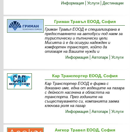
Информация
Услуги
Дестинации
Гриман Травъл ЕООД, София
Гриман Травъл ЕООД е специализирана в
предоставянето на автобуси под наем за
туристически и пътнически цели.
Мисията ѝ е да осигури надежден и
комфортен транспорт, който да
отговаря на Вашите нужди и
Информация
Автопарк
Услуги
Кар Транспортер ЕООД, София
Кар Транспортер ЕООД е фирма с
доказано име, една от водещите на пазара
с дейност насочена в областта на
транспорта. През годините на
съществуването си, компанията заема
ключова роля на пазар
Информация
Автопарк
Услуги
Ангкор Травел ЕООД, София