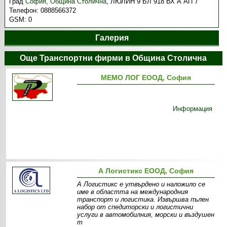
Град
София
,
Община Столична
,
ЛЮЛИН 9 БЛ 918 ВХ А АП 7
Телефон:
0888566372
GSM:
0
Галерия
Още Транспортни фирми в Община Столична
МЕМО ЛОГ ЕООД, София
Информация
А Логистикс ЕООД, София
А Логистикс е утвърдено и наложило се
име в областта на международния
транспорт и логистика. Извършва пълен
набор от спедиторски и логистични
услуги в автомобилния, морски и въздушен
т