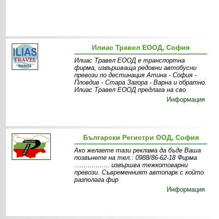
Илиас Травел ЕООД, София
Илиас Травел ЕООД е транспортна
фирма, извършваща редовни автобусни
превози по дестинация Атина - София -
Пловдив - Стара Загора - Варна и обратно.
Илиас Травел ЕООД предлага на сво
Информация
Български Регистри ООД, София
Ако желаете тази реклама да бъде Ваша
позвънете на тел.: 0988/86-62-18 Фирма
.................. извършва тежкотоварни
превози. Съвременният автопарк с който
разполага фир
Информация