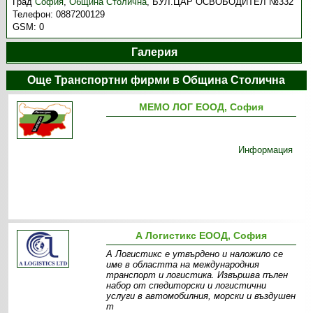
Град
София
,
Община Столична
,
БУЛ.ЦАР ОСВОБОДИТЕЛ №332
Телефон:
0887200129
GSM:
0
Галерия
Още Транспортни фирми в Община Столична
МЕМО ЛОГ ЕООД, София
Информация
А Логистикс ЕООД, София
А Логистикс е утвърдено и наложило се
име в областта на международния
транспорт и логистика. Извършва пълен
набор от спедиторски и логистични
услуги в автомобилния, морски и въздушен
т