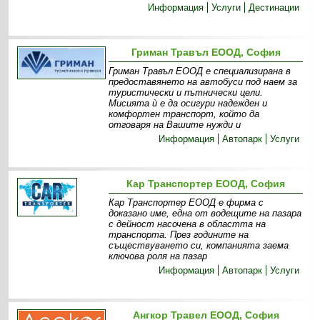
Информация
Услуги
Дестинации
Гриман Травъл ЕООД, София
Гриман Травъл ЕООД е специализирана в
предоставянето на автобуси под наем за
туристически и пътнически цели.
Мисията ѝ е да осигури надежден и
комфортен транспорт, който да
отговаря на Вашите нужди и
Информация
Автопарк
Услуги
Кар Транспортер ЕООД, София
Кар Транспортер ЕООД е фирма с
доказано име, една от водещите на пазара
с дейност насочена в областта на
транспорта. През годините на
съществуването си, компанията заема
ключова роля на пазар
Информация
Автопарк
Услуги
Ангкор Травел ЕООД, София