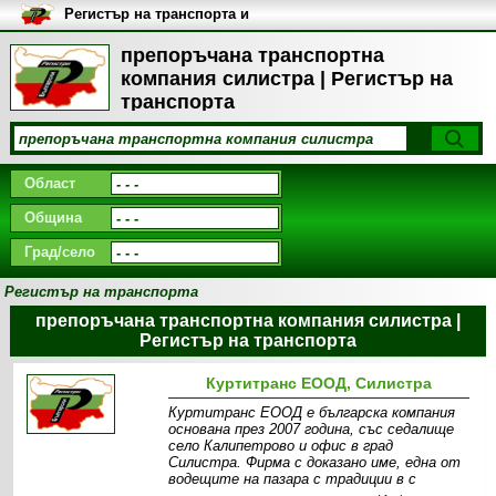
Регистър на транспорта и
транспортните фирми в
България
препоръчана транспортна
компания силистра | Регистър на
транспорта
Област
Община
Град/село
Регистър на транспорта
препоръчана транспортна компания силистра |
Регистър на транспорта
Куртитранс ЕООД, Силистра
Куртитранс ЕООД е българска компания
основана през 2007 година, със седалище
село Калипетрово и офис в град
Силистра. Фирма с доказано име, една от
водещите на пазара с традиции в с