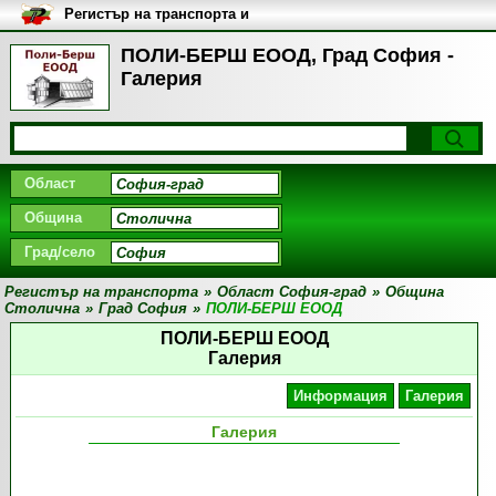
Регистър на транспорта и
транспортните фирми в
България
ПОЛИ-БЕРШ ЕООД, Град София -
Галерия
Област
Община
Град/село
Регистър на транспорта
»
Област София-град
»
Община
Столична
»
Град София
»
ПОЛИ-БЕРШ ЕООД
ПОЛИ-БЕРШ ЕООД
Галерия
Информация
Галерия
Галерия