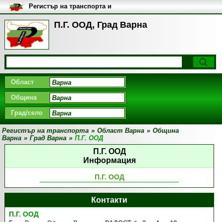
Регистър на транспорта и
транспортните фирми в
България
П.Г. ООД, Град Варна
Област
Община
Град/село
Регистър на транспорта
»
Област Варна
»
Община
Варна
»
Град Варна
»
П.Г. ООД
П.Г. ООД
Информация
П.Г. ООД
Контакти
П.Г. ООД