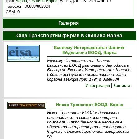
Град
Варна
,
Община Варна
,
ул.РАДОСТ бл.2 ет.4 ап.19
Телефон:
00888/802924
GSM:
0
Галерия
Още Транспортни фирми в Община Варна
Економу Интернашънъл Шипинг
Ейджънсиз ЕООД, Варна
Економу Интернашънъл Шипинг
Ейджънсиз ЕООД разполага с два офиса в
България: Економу Интернашънъл Шипинг
Ейджънсиз Бургас е регистрирана, като
корабна агенция през 1994 г. Агенция
Информация
Контакти
Никер Транспорт ЕООД, Варна
Никер Транспорт ЕООД е динамично
развиваща се, пазарно ориентирана
компания, чиято дейност е насочена в
областта на транспорта и спедицията.
Фирма с дългогодишен опит, извършваща
пр