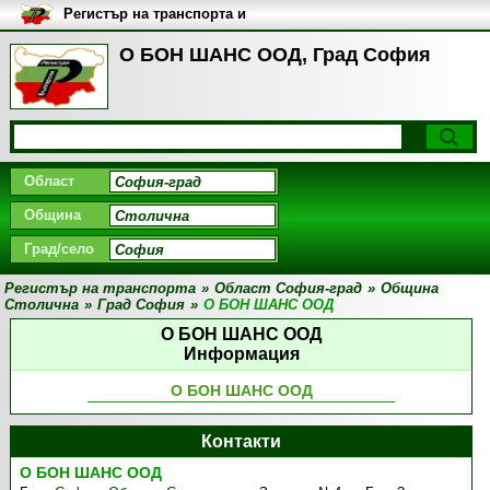
Регистър на транспорта и
транспортните фирми в
България
О БОН ШАНС ООД, Град София
Област
Община
Град/село
Регистър на транспорта
»
Област София-град
»
Община
Столична
»
Град София
»
О БОН ШАНС ООД
О БОН ШАНС ООД
Информация
О БОН ШАНС ООД
Контакти
О БОН ШАНС ООД