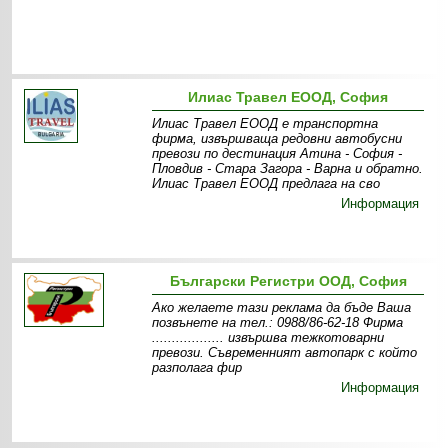
Илиас Травел ЕООД, София
Илиас Травел ЕООД е транспортна
фирма, извършваща редовни автобусни
превози по дестинация Атина - София -
Пловдив - Стара Загора - Варна и обратно.
Илиас Травел ЕООД предлага на сво
Информация
Български Регистри ООД, София
Ако желаете тази реклама да бъде Ваша
позвънете на тел.: 0988/86-62-18 Фирма
.................. извършва тежкотоварни
превози. Съвременният автопарк с който
разполага фир
Информация