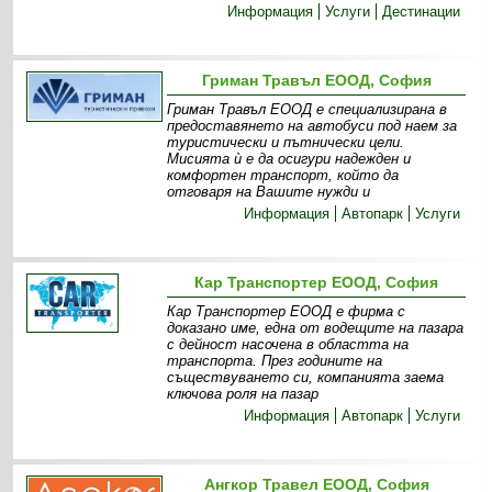
Информация
Услуги
Дестинации
Гриман Травъл ЕООД, София
Гриман Травъл ЕООД е специализирана в
предоставянето на автобуси под наем за
туристически и пътнически цели.
Мисията ѝ е да осигури надежден и
комфортен транспорт, който да
отговаря на Вашите нужди и
Информация
Автопарк
Услуги
Кар Транспортер ЕООД, София
Кар Транспортер ЕООД е фирма с
доказано име, една от водещите на пазара
с дейност насочена в областта на
транспорта. През годините на
съществуването си, компанията заема
ключова роля на пазар
Информация
Автопарк
Услуги
Ангкор Травел ЕООД, София