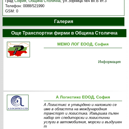
Град
София
,
Община Столична
,
ул.Зорница №4 вх.Б ет.3
Телефон:
0088/521990
GSM:
0
Галерия
Още Транспортни фирми в Община Столична
МЕМО ЛОГ ЕООД, София
Информация
А Логистикс ЕООД, София
А Логистикс е утвърдено и наложило се
име в областта на международния
транспорт и логистика. Извършва пълен
набор от спедиторски и логистични
услуги в автомобилния, морски и въздушен
т