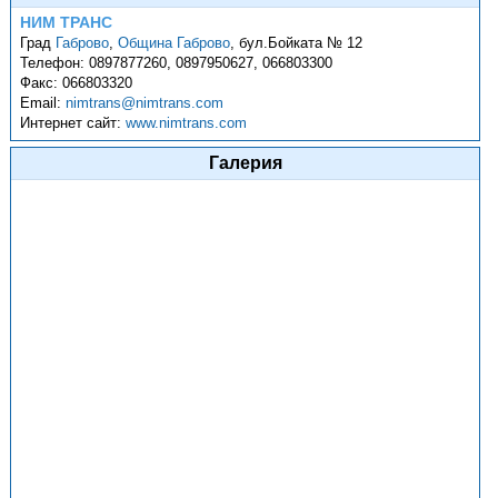
НИМ ТРАНС
Град
Габрово
,
Община Габрово
,
бул.Бойката № 12
Телефон:
0897877260, 0897950627, 066803300
Факс:
066803320
Email:
nimtrans@nimtrans.com
Интернет сайт:
www.nimtrans.com
Галерия