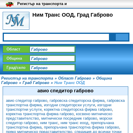
Регистър на транспорта и
транспортните фирми в
България
Ним Транс ООД, Град Габрово
Област
Община
Град/село
Регистър на транспорта
»
Област Габрово
»
Община
Габрово
»
Град Габрово
»
Ним Транс ООД
авио спедитор габрово
авио спедитор габрово
,
габровска спедиторска фирма
,
габровска
транспортна фирма
,
изгодни спедиторски услуги
,
изгодни
транспортни услуги
,
коректна спедиторска фирма габрово
,
коректна транспортна фирма габрово
,
косвено митническо
представителство
,
митнически посредник габрово
,
морски
спедитор габрово
,
ним транс
,
ним транс еоод
,
препоръчана
транспортна фирма
,
препоръчана транспортна фирма габрово
,
пряко митническо представителство
,
спедиция до всички точки