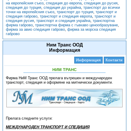
на европейския съюз
,
спедиция до европа
,
спедиция до русия
,
спедиция до турция
,
спедиция до украйна
,
транспорт до всички
точки на европейския съюз
,
транспорт до турция
,
транспорт и
спедиция габрово
,
транспорт и спедиция европа
,
транспорт и
спедиция русия
,
транспорт и спедиция украйна
,
транспортна
фирма габрово
,
транспортна фирма с гъвкаво ценообразуване
,
фирма за авио спедиция габрово
,
фирма за морска спедиция
габрово
Ним Транс ООД
Информация
Информация
Контакти
НИМ ТРАНС
Фирма НиМ Транс ООД прелага вътрешен и международен
транспорт, спедиция и оформяне на митнически документи.
Прелага следните услуги:
МЕЖДУНАРОДЕН ТРАНСПОРТ И СПЕДИЦИЯ