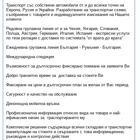
Транспорт със собствени автомобили от и до всички точки на
Европа, Русия и Украйна. Разработване на транспортни схеми,
съобразени с товарите и индивидуалните изисквания на Нашите
клиенти
Редовна групажна линия от и за Чехия, Унгария, Словакия,
Полша, Австрия, Германия, Италия, Испания - експресни услуги
по тези релации с доставки по системата “от врата до врата”
Ежедневна групажна линия България - Румъния - България.
Международна спедиция
Възможност за дългосрочно фиксирано поемане на заявките Ви
Добро транзитно време за доставка на стоките Ви
Фиксиране на цени в дългосрочен план за желан от Вас период
Сигурност и качество на обслужване
Денонощна мобилна връзка
Професионална информация относно вида на товара и най-
ефикасния начин за траспортирането му
Комплексни решения съдържащи всички складови и транспортни
манипулации на стоките и свързаните с това информационни,
ръководни и контролни действия