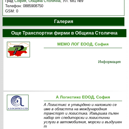
Град
София
,
Община Столична
,
УЛ. 681 №9
Телефон:
0885908750
GSM:
0
Галерия
Още Транспортни фирми в Община Столична
МЕМО ЛОГ ЕООД, София
Информация
А Логистикс ЕООД, София
А Логистикс е утвърдено и наложило се
име в областта на международния
транспорт и логистика. Извършва пълен
набор от спедиторски и логистични
услуги в автомобилния, морски и въздушен
т