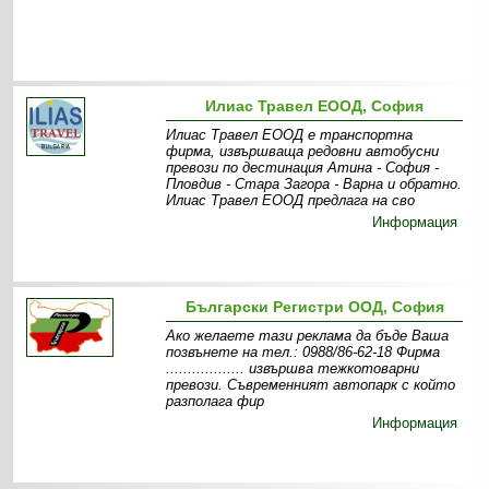
Илиас Травел ЕООД, София
Илиас Травел ЕООД е транспортна
фирма, извършваща редовни автобусни
превози по дестинация Атина - София -
Пловдив - Стара Загора - Варна и обратно.
Илиас Травел ЕООД предлага на сво
Информация
Български Регистри ООД, София
Ако желаете тази реклама да бъде Ваша
позвънете на тел.: 0988/86-62-18 Фирма
.................. извършва тежкотоварни
превози. Съвременният автопарк с който
разполага фир
Информация