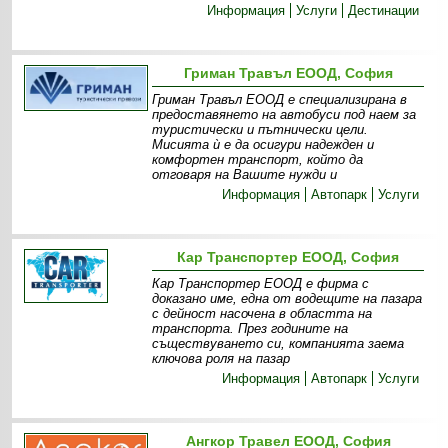
Информация
Услуги
Дестинации
Гриман Травъл ЕООД, София
Гриман Травъл ЕООД е специализирана в
предоставянето на автобуси под наем за
туристически и пътнически цели.
Мисията ѝ е да осигури надежден и
комфортен транспорт, който да
отговаря на Вашите нужди и
Информация
Автопарк
Услуги
Кар Транспортер ЕООД, София
Кар Транспортер ЕООД е фирма с
доказано име, една от водещите на пазара
с дейност насочена в областта на
транспорта. През годините на
съществуването си, компанията заема
ключова роля на пазар
Информация
Автопарк
Услуги
Ангкор Травел ЕООД, София