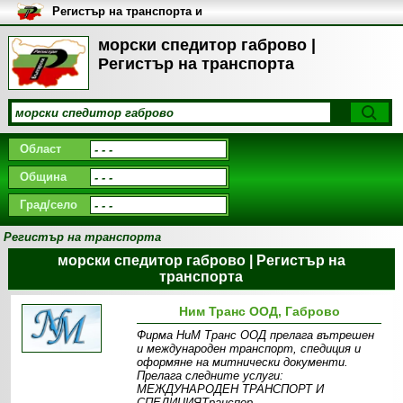
Регистър на транспорта и
транспортните фирми в
България
морски спедитор габрово |
Регистър на транспорта
Област
Община
Град/село
Регистър на транспорта
морски спедитор габрово | Регистър на
транспорта
Ним Транс ООД, Габрово
Фирма НиМ Транс ООД прелага вътрешен
и международен транспорт, спедиция и
оформяне на митнически документи.
Прелага следните услуги:
МЕЖДУНАРОДЕН ТРАНСПОРТ И
СПЕДИЦИЯТранспор