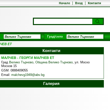
Начало
Вход
Контакти
Град/село
ЧЕВ ЕТ
Контакти
МАЛЧЕВ - ГЕОРГИ МАЛЧЕВ ЕТ
Град
Велико Търново
,
Община Велико Търново
,
ул. Моско
Москов 15
GSM:
0888409055
Email:
malchevg1949@abv.bg
Галерия