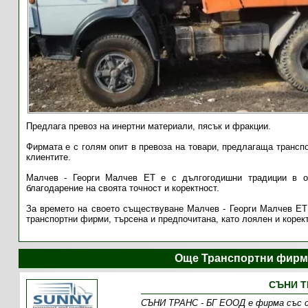
Предлага превоз на инертни материали, пясък и фракции.
Фирмата е с голям опит в превоза на товари, предлагаща трансп
клиентите.
Малчев - Георги Малчев ЕТ е с дългогодишни традиции в об
благодарение на своята точност и коректност.
За времето на своето съществуване Малчев - Георги Малчев ЕТ 
транспортни фирми, търсена и предпочитана, като лоялен и корек
Още Транспортни фирм
СЪНИ Т
СЪНИ ТРАНС - БГ ЕООД е фирма със с