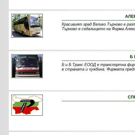
АЛЕ
Красивият град Велико Търново е разп
Търново е седалището на Фирма Алекс
Б 
Б и Б Транс ЕООД е транспортна фирм
в страната и чужбина. Фирмата предл
СП