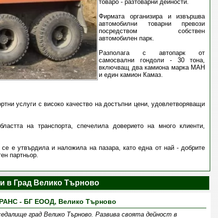
товаро - разтоварни дейности.
Фирмата организира и извършва
автомобилни товарни превози
посредством собствен
автомобилен парк.
Разполага с автопарк от
самосвални гондоли - 30 тона,
включващ два камиона марка МАН
и един камион Камаз.
ортни услуги с високо качество на достъпни цени, удовлетворяващи
ластта на транспорта, спечелила доверието на много клиенти,
се е утвърдила и наложила на пазара, като една от най - добрите
тен партньор.
и в Град Велико Търново
РАНС - БГ ЕООД, Велико Търново
едалище град Велико Търново. Развива своята дейност в