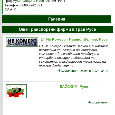
Град
Русе
,
Община Русе
,
УЛ.ЯНТРА 1
Телефон:
00888 742 771
GSM:
0
Галерия
Още Транспортни фирми в Град Русе
ЕТ Ив Комерс - Иванил Велчев, Русе
ЕТ Ив Комерс - Иванил Велчев е динамично
развиваща се, пазарно ориентирана
компания с дългогодишни традиции и
утвърдени позиции в областта на
сухопътния международен транспорт на
товари. Седалището
Информация
Услуги
Контакти
ВАЙСХИМ, Русе
Информация