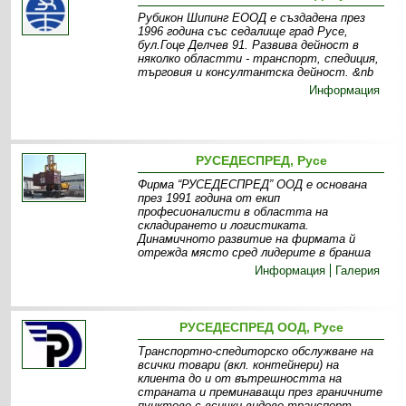
Рубикон Шипинг ЕООД е създадена през
1996 година със седалище град Русе,
бул.Гоце Делчев 91. Развива дейност в
няколко областти - транспорт, спедиция,
търговия и консултантска дейност. &nb
Информация
РУСЕДЕСПРЕД, Русе
Фирма “РУСЕДЕСПРЕД” ООД е основана
през 1991 година от екип
професионалисти в областта на
складирането и логистиката.
Динамичното развитие на фирмата й
отрежда място сред лидерите в бранша
Информация
Галерия
РУСЕДЕСПРЕД ООД, Русе
Транспортно-спедиторско обслужване на
всички товари (вкл. контейнери) на
клиента до и от вътрешността на
страната и преминаващи през граничните
пунктове с всички видове транспорт -