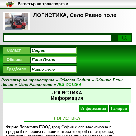
Регистър на транспорта и
транспортните фирми в
България
ЛОГИСТИКА, Село Равно поле
Област
Община
Град/село
Регистър на транспорта
»
Област София
»
Община Елин
Пелин
»
Село Равно поле
»
ЛОГИСТИКА
ЛОГИСТИКА
Информация
Информация
Галерия
ЛОГИСТИКА
Фирма Логистика ЕООД град София е специализирана в
продажба и сервиз на нови и втора употрeба електрокари,