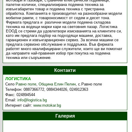
мотокари и газокари, странични електрически подемници,
палетни колички, специализирана подемна техника за
извънгабаритен товар и подемна техника с тристранна
обработка. Компанията е производител на разнообразни модели
мобилни рампи, с товароносимост от седем и десет тона.
Фирмата предлага и различни модели подемна складова
техника на водещи марки кари на световния пазар. Логистика
ЕООД се стреми да удовлетвори изискванията на клиентите си,
като им предлага подбор на подходящи машини, доставка,
гаранционен и извънгаранционен сервиз. За всички машини се
предлага сервизно обслужване и поддръжка. Във фирмата
работят много квалифицирани служители, които ще ви помогнат
да направите най-правиния избор при покупка на подемна
техника или съоръжение.
Контакти
ЛОГИСТИКА
Село
Равно поле
,
Община Елин Пелин
,
с.Равно поле
Телефон:
0887366772, 0884344026, 024912363
Факс:
024894544
Email:
info@logistica.bg
Интернет сайт:
www.motokar.bg
Галерия