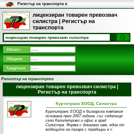
Регистър на транспорта и
транспортните фирми в
България
лицензиран товарен превозвач
силистра | Регистър на
транспорта
Област
Община
Град/село
Регистър на транспорта
лицензиран товарен превозвач силистра |
Регистър на транспорта
Куртитранс ЕООД, Силистра
Куртитранс ЕООД е българска компания
основана през 2007 година, със седалище
село Калипетрово и офис в град
Силистра. Фирма с доказано име, една от
водещите на пазара с традиции в с