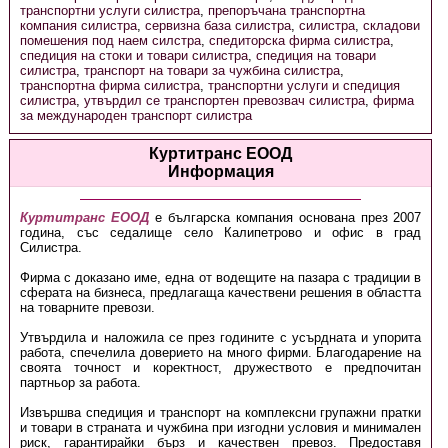
транспортни услуги силистра
,
препоръчана транспортна
компания силистра
,
сервизна база силистра
,
силистра
,
складови
помешения под наем силстра
,
спедиторска фирма силистра
,
спедиция на стоки и товари силистра
,
спедиция на товари
силистра
,
транспорт на товари за чужбина силистра
,
транспортна фирма силистра
,
транспортни услуги и спедиция
силистра
,
утвърдил се транспортен превозвач силистра
,
фирма
за международен транспорт силистра
Куртитранс ЕООД
Информация
Куртитранс ЕООД
е българска компания основана през 2007
година, със седалище село Калипетрово и офис в град
Силистра.
Фирма с доказано име, една от водещите на пазара с традиции в
сферата на бизнеса, предлагаща качествени решения в областта
на товарните превози.
Утвърдила и наложила се през годините с усърдната и упорита
работа, спечелила доверието на много фирми. Благодарение на
своята точност и коректност, дружеството е предпочитан
партньор за работа.
Извършва спедиция и транспорт на комплексни групажни пратки
и товари в страната и чужбина при изгодни условия и минимален
риск, гарантирайки бърз и качествен превоз. Предоставя