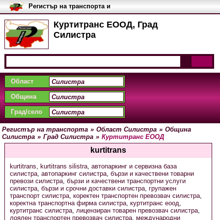
Регистър на транспорта и
транспортните фирми в
България
Куртитранс ЕООД, Град
Силистра
Област
Община
Град/село
Регистър на транспорта
»
Област Силистра
»
Община
Силистра
»
Град Силистра
»
Куртитранс ЕООД
kurtitrans
kurtitrans
,
kurtitrans silistra
,
автопаркинг и сервизна база
силистра
,
автопаркинг силистра
,
бързи и качествени товарни
превози силистра
,
бързи и качествени транспортни услуги
силистра
,
бързи и срочни доставки силистра
,
групажен
транспорт силистра
,
коректен транспортен превозвач силистра
,
коректна транспортна фирма силистра
,
куртитранс еоод
,
куртитранс силистра
,
лицензиран товарен превозвач силистра
,
лоялен транспортен превозвач силистра
,
международни