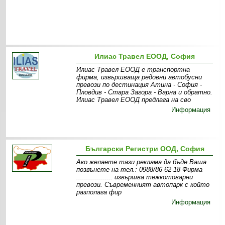
Илиас Травел ЕООД, София
Илиас Травел ЕООД е транспортна
фирма, извършваща редовни автобусни
превози по дестинация Атина - София -
Пловдив - Стара Загора - Варна и обратно.
Илиас Травел ЕООД предлага на сво
Информация
Български Регистри ООД, София
Ако желаете тази реклама да бъде Ваша
позвънете на тел.: 0988/86-62-18 Фирма
.................. извършва тежкотоварни
превози. Съвременният автопарк с който
разполага фир
Информация