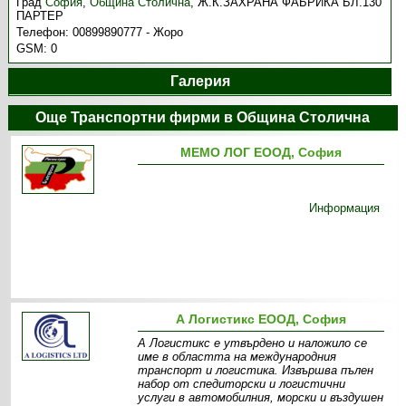
Град
София
,
Община Столична
,
Ж.К.ЗАХРАНА ФАБРИКА БЛ.130
ПАРТЕР
Телефон:
00899890777 - Жоро
GSM:
0
Галерия
Още Транспортни фирми в Община Столична
МЕМО ЛОГ ЕООД, София
Информация
А Логистикс ЕООД, София
А Логистикс е утвърдено и наложило се
име в областта на международния
транспорт и логистика. Извършва пълен
набор от спедиторски и логистични
услуги в автомобилния, морски и въздушен