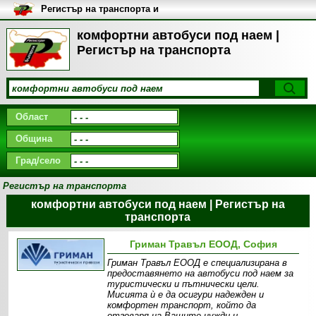
Регистър на транспорта и
транспортните фирми в
България
комфортни автобуси под наем |
Регистър на транспорта
Област
Община
Град/село
Регистър на транспорта
комфортни автобуси под наем | Регистър на
транспорта
Гриман Травъл ЕООД, София
Гриман Травъл ЕООД е специализирана в
предоставянето на автобуси под наем за
туристически и пътнически цели.
Мисията ѝ е да осигури надежден и
комфортен транспорт, който да
отговаря на Вашите нужди и