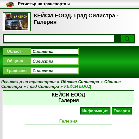
Регистър на транспорта и
транспортните фирми в
България
КЕЙСИ ЕООД, Град Силистра -
Галерия
Област
Община
Град/село
Регистър на транспорта
»
Област Силистра
»
Община
Силистра
»
Град Силистра
»
КЕЙСИ ЕООД
КЕЙСИ ЕООД
Галерия
Информация
Галерия
Галерия