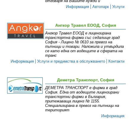
отговаря на Вашите нужди и
Информация
Автопарк
Услуги
Ангкор Травел ЕООД, София
Ангкор Травел ЕООД е лицензирана
транспортна фирма със седалище град
София - Лиценз № 0610 за превоз на
пътници и товари. Наложила и утвърдила
се като една от водещите в сферата на
транс
Информация
Услуги и предимства в обслужването
Контакти
Деметра Транспорт, София
ДЕМЕТРА ТРАНСПОРТ е фирма в град
София. Една от водещите лицензирани
транспортни фирми в България,
притежаваща лиценз № 1155.
Специализирана в превоз на пътници на
територият
Информация