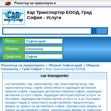
Регистър на транспорта и
транспортните фирми в
България
Кар Транспортер ЕООД, Град
София - Услуги
Област
Община
Град/село
Регистър на транспорта
»
Област София-град
»
Община
Столична
»
Град София
»
Кар Транспортер ЕООД
car transporter
car transporter
,
кар транспортер
,
кар транспортер еоод
,
кар
транспортер еоод софия
,
качествени и надеждни автовозни
превози софия
,
надеждни автовозни камиони софия
,
надеждни
автовозни услуги софия
,
надеждни автотранспортни услуги за
българия
,
надеждни автотранспортни услуги от и до българия
,
пазарен лидер в транспорта на автомобили
,
предпочитана
фирма за превоз на автомобили софия
,
препоръчана фирма за
превоз на автомобили софия
,
препоръчана фирма за транспорт