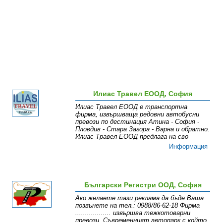
Илиас Травел ЕООД, София
Илиас Травел ЕООД е транспортна
фирма, извършваща редовни автобусни
превози по дестинация Атина - София -
Пловдив - Стара Загора - Варна и обратно.
Илиас Травел ЕООД предлага на сво
Информация
Български Регистри ООД, София
Ако желаете тази реклама да бъде Ваша
позвънете на тел.: 0988/86-62-18 Фирма
.................. извършва тежкотоварни
превози. Съвременният автопарк с който