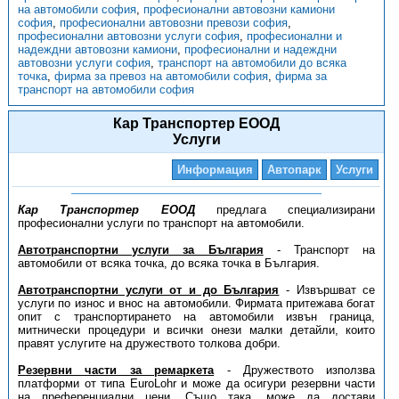
на автомобили софия
,
професионални автовозни камиони
софия
,
професионални автовозни превози софия
,
професионални автовозни услуги софия
,
професионални и
надеждни автовозни камиони
,
професионални и надеждни
автовозни услуги софия
,
транспорт на автомобили до всяка
точка
,
фирма за превоз на автомобили софия
,
фирма за
транспорт на автомобили софия
Кар Транспортер ЕООД
Услуги
Информация
Автопарк
Услуги
Кар Транспортер ЕООД
предлага специализирани
професионални услуги по транспорт на автомобили.
Автотранспортни услуги за България
- Транспорт на
автомобили от всяка точка, до всяка точка в България.
Автотранспортни услуги от и до България
- Извършват се
услуги по износ и внос на автомобили. Фирмата притежава богат
опит с транспортирането на автомобили извън граница,
митнически процедури и всички онези малки детайли, които
правят услугите на дружеството толкова добри.
Резервни части за ремаркета
- Дружеството използва
платформи от типа EuroLohr и може да осигури резервни части
на преференциални цени. Също така, може да достави