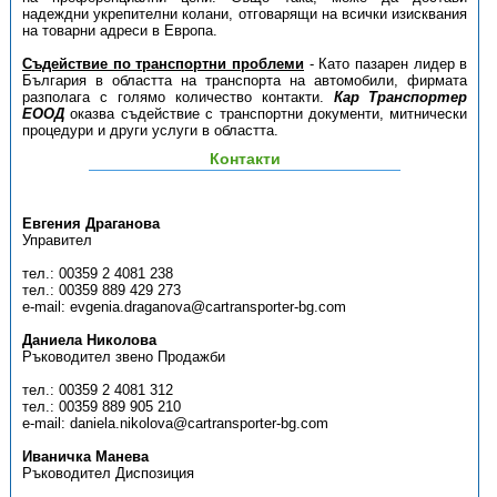
надеждни укрепителни колани, отговарящи на всички изисквания
на товарни адреси в Европа.
Съдействие по транспортни проблеми
- Като пазарен лидер в
България в областта на транспорта на автомобили, фирмата
разполага с голямо количество контакти.
Кар Транспортер
ЕООД
оказва съдействие с транспортни документи, митнически
процедури и други услуги в областта.
Контакти
Евгения Драганова
Управител
тел.: 00359 2 4081 238
тел.: 00359 889 429 273
e-mail: evgenia.draganova@cartransporter-bg.com
Даниела Николова
Ръководител звено Продажби
тел.: 00359 2 4081 312
тел.: 00359 889 905 210
e-mail: daniela.nikolova@cartransporter-bg.com
Иваничка Манева
Ръководител Диспозиция