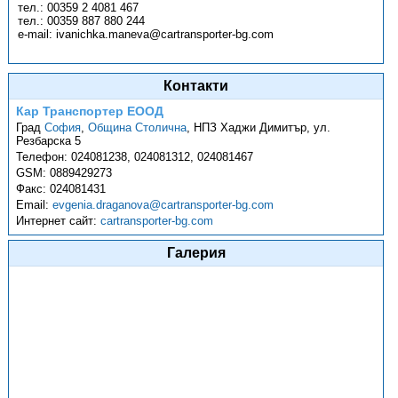
тел.: 00359 2 4081 467
тел.: 00359 887 880 244
e-mail: ivanichka.maneva@cartransporter-bg.com
Контакти
Кар Транспортер ЕООД
Град
София
,
Община Столична
,
НПЗ Хаджи Димитър, ул.
Резбарска 5
Телефон:
024081238, 024081312, 024081467
GSM:
0889429273
Факс:
024081431
Email:
evgenia.draganova@cartransporter-bg.com
Интернет сайт:
cartransporter-bg.com
Галерия