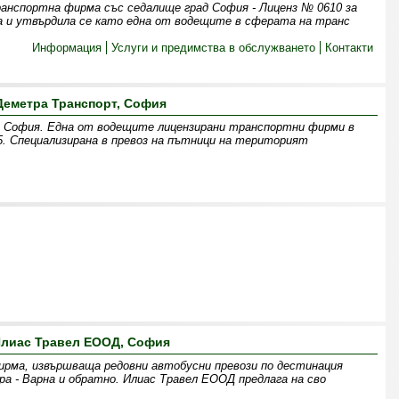
анспортна фирма със седалище град София - Лиценз № 0610 за
а и утвърдила се като една от водещите в сферата на транс
Информация
Услуги и предимства в обслужването
Контакти
Деметра Транспорт, София
София. Една от водещите лицензирани транспортни фирми в
. Специализирана в превоз на пътници на територият
лиас Травел ЕООД, София
рма, извършваща редовни автобусни превози по дестинация
ра - Варна и обратно. Илиас Травел ЕООД предлага на сво