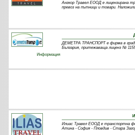
Ангкор Травел ЕООД е лицензирана тр
превоз на пътници и товари. Наложил
ДЕМЕТРА ТРАНСПОРТ е фирма в град 
България, притежаваща лиценз № 1155
Информация
И
Илиас Травел ЕООД е транспортна фи
Атина - София - Пловдив - Стара Заго