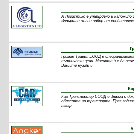
А Логистикс е утвърдено и наложило 
Извършва пълен набор от спедиторски
Г
Гриман Травъл ЕООД е специализирана
пътнически цели. Мисията ѝ е да оси
Вашите нужди и
Ка
Кар Транспортер ЕООД е фирма с дока
областта на транспорта. През годин
пазар
А