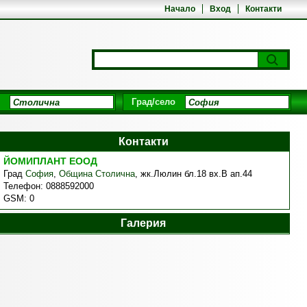
Начало
Вход
Контакти
Град/село
Контакти
ЙОМИПЛАНТ ЕООД
Град
София
,
Община Столична
,
жк.Люлин бл.18 вх.В ап.44
Телефон:
0888592000
GSM:
0
Галерия