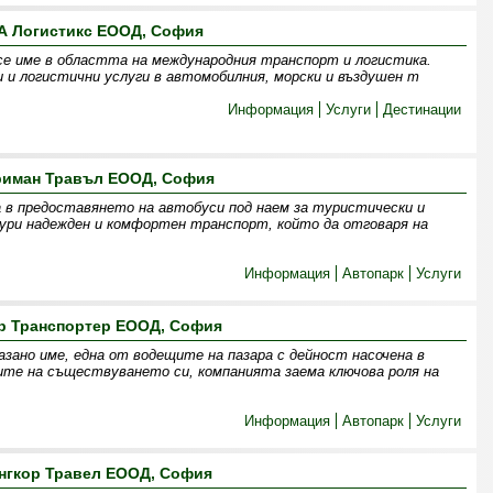
А Логистикс ЕООД, София
се име в областта на международния транспорт и логистика.
 и логистични услуги в автомобилния, морски и въздушен т
Информация
Услуги
Дестинации
риман Травъл ЕООД, София
 в предоставянето на автобуси под наем за туристически и
гури надежден и комфортен транспорт, който да отговаря на
Информация
Автопарк
Услуги
р Транспортер ЕООД, София
зано име, една от водещите на пазара с дейност насочена в
ите на съществуването си, компанията заема ключова роля на
Информация
Автопарк
Услуги
нгкор Травел ЕООД, София