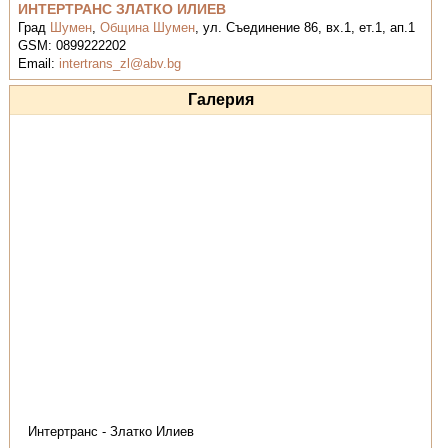
ИНТЕРТРАНС ЗЛАТКО ИЛИЕВ
Град
Шумен
,
Община Шумен
,
ул. Съединение 86, вх.1, ет.1, ап.1
GSM:
0899222202
Email:
intertrans_zl@abv.bg
Галерия
Интертранс - Златко Илиев