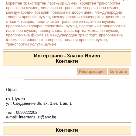
коректен транспортен партньор шумен
,
коректен транспортен
превозвач шумен
,
лицензиран транспортен превозвач шумен
,
международни товарни превози на добри цени
,
международни
товарни превози шумен
,
международни транспортни превози на
стоки и товари
,
предпочитан транспортен партньор шумен
,
препоръчан товарен превозвач шумен
,
препоръчан транспортен
партньор шумен
,
препоръчана транспортна компания шумен
,
препоръчана фирма за международен транспорт
,
препоръчана
фирма за транспорт в европа
,
товарни превози шумен
,
транспортни услуги шумен
Интертранс - Златко Илиев
Контакти
Информация
Контакти
Офис
гр. Шумен
ул. Съединение 86, вх. 1,ет. 1,ап. 1
тел.: 0899222202
е-mail: intertrans_zl@abv.bg
Контакти