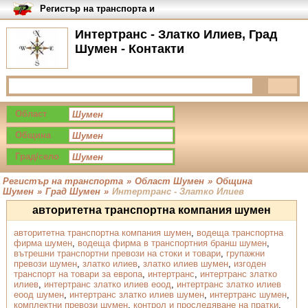
Регистър на транспорта и
транспортните фирми в
България
Интертранс - Златко Илиев, Град
Шумен - Контакти
Област
Община
Град/село
Регистър на транспорта
»
Област Шумен
»
Община
Шумен
»
Град Шумен
»
Интертранс - Златко Илиев
авторитетна транспортна компания шумен
авторитетна транспортна компания шумен
,
водеща транспортна
фирма шумен
,
водеща фирма в транспортния бранш шумен
,
вътрешни транспортни превози на стоки и товари
,
групажни
превози шумен
,
златко илиев
,
златко илиев шумен
,
изгоден
транспорт на товари за европа
,
интертранс
,
интертранс златко
илиев
,
интертранс златко илиев еоод
,
интертранс златко илиев
еоод шумен
,
интертранс златко илиев шумен
,
интертранс шумен
,
комплектни превози шумен
,
контрол и проследяване на пратки
,