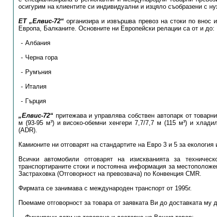
осигурим на клиентите си индивидуални и изцяло съобразени с ну
ЕТ „Елвис-72“
организира и извършва превоз на стоки по внос и
Европа, Балканите. Основните ни Европейски релации са от и до:
Албания
Черна гора
Румъния
Италия
Гърция
„Елвис-72“
притежава и управлява собствен автопарк от товарни
м (93-95 м³) и високо-обемни хенгери 7,7/7,7 м (115 м³) и хла
(ADR).
Камионите ни отговарят на стандартите на Евро 3 и 5 за екология 
Всички автомобили отговарят на изискванията за техническ
транспортираните стоки и постоянна информация за местоположен
Застраховка (Отговорност на превозвача) по Конвенция CMR.
Фирмата се занимава с международен транспорт от 1995г.
Поемаме отговорност за товара от заявката Ви до доставката му 