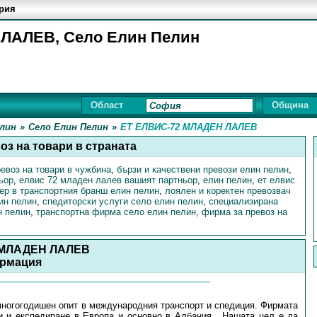
ария
ЛАЛЕВ, Село Елин Пелин
Област
Община
лин
»
Село Елин Пелин
»
ЕТ ЕЛВИС-72 МЛАДЕН ЛАЛЕВ
оз на товари в страната
ревоз на товари в чужбина
,
бързи и качествени превози елин пелин
,
ьор
,
елвис 72 младен лалев вашият партньор
,
елин пелин
,
ет елвис
ер в транспортния бранш елин пелин
,
лоялен и коректен превозвач
ин пелин
,
спедиторски услуги село елин пелин
,
специализирана
н пелин
,
транспортна фирма село елин пелин
,
фирма за превоз на
 МЛАДЕН ЛАЛЕВ
рмация
многогодишен опит в международния транспорт и спедиция. Фирмата
и и експедиране в Европа и основно в Албания . Нашата цел е да