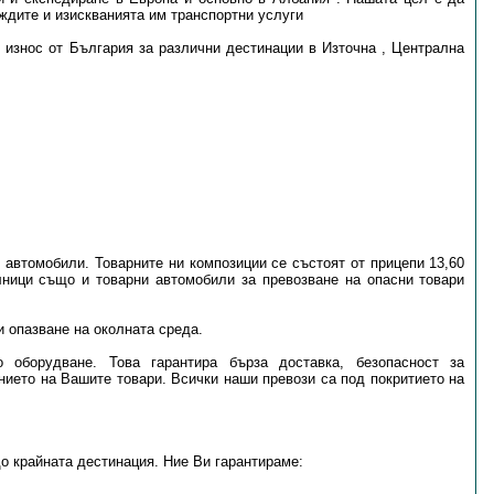
ждите и изискванията им транспортни услуги
 износ от България за различни дестинации в Източна , Централна
 автомобили. Товарните ни композиции се състоят от прицепи 13,60
дилници също и товарни автомобили за превозване на опасни товари
и опазване на околната среда.
о оборудване. Това гарантира бърза доставка, безопасност за
ието на Вашите товари. Всички наши превози са под покритието на
до крайната дестинация. Ние Ви гарантираме: