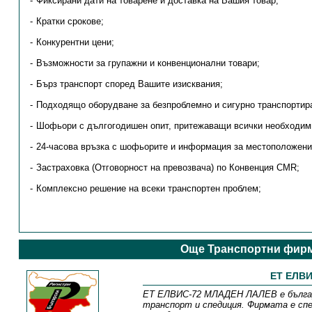
Фиксирани дати на товарене и доставка на Вашия товар;
Кратки срокове;
Конкурентни цени;
Възможности за групажни и конвенционални товари;
Бърз транспорт според Вашите изисквания;
Подходящо оборудване за безпроблемно и сигурно транспортир
Шофьори с дългогодишен опит, притежаващи всички необходим
24-часова връзка с шофьорите и информация за местоположение
Застраховка (Отговорност на превозвача) по Конвенция CMR;
Комплексно решение на всеки транспортен проблем;
Още Транспортни фирм
ЕТ ЕЛВИ
ЕТ ЕЛВИС-72 МЛАДЕН ЛАЛЕВ е българ
транспорт и спедиция. Фирмата е спе