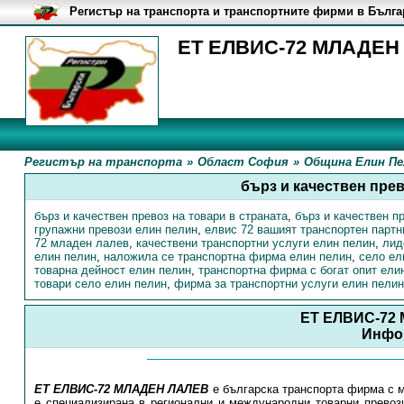
Регистър на транспорта и транспортните фирми в Бълг
ЕТ ЕЛВИС-72 МЛАДЕН 
Регистър на транспорта
»
Област София
»
Община Елин Пе
бърз и качествен прев
бърз и качествен превоз на товари в страната
,
бърз и качествен п
групажни превози елин пелин
,
елвис 72 вашият транспортен партн
72 младен лалев
,
качествени транспортни услуги елин пелин
,
лид
елин пелин
,
наложила се транспортна фирма елин пелин
,
село ел
товарна дейност елин пелин
,
транспортна фирма с богат опит ели
товари село елин пелин
,
фирма за транспортни услуги елин пелин
ЕТ ЕЛВИС-72
Инфо
ЕТ ЕЛВИС-72 МЛАДЕН ЛАЛЕВ
е българска транспорта фирма с 
е специализирана в регионални и международни товарни превоз