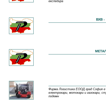
експедира
ВХВ -
МЕТАЛ
Фирма Логистика ЕООД град София е с
електрокари, мотокари и газокари, ст
подемн