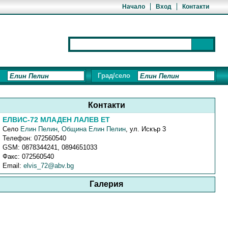
Начало
Вход
Контакти
Град/село
Контакти
ЕЛВИС-72 МЛАДЕН ЛАЛЕВ ЕТ
Село
Елин Пелин
,
Община Елин Пелин
,
ул. Искър 3
Телефон:
072560540
GSM:
0878344241, 0894651033
Факс:
072560540
Email:
elvis_72@abv.bg
Галерия