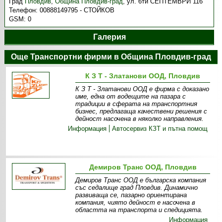
Град
Пловдив
,
Община Пловдив-град
,
ул. 6ти СЕПТЕМВРИ 116
Телефон:
00888149795 - СТОЙКОВ
GSM:
0
Галерия
Още Транспортни фирми в Община Пловдив-град
К З Т - Златанови ООД, Пловдив
К З Т - Златанови ООД е фирма с доказано
име, една от водещите на пазара с
традиции в сферата на транспортния
бизнес, предлагаща качествени решения с
дейност насочена в няколко направления.
Информация
Автосервиз КЗТ и пътна помощ
Демиров Транс ООД, Пловдив
Демиров Транс ООД е българска компания
със седалище град Пловдив. Динамично
развиваща се, пазарно ориентирана
компания, чиято дейност е насочена в
областта на транспорта и спедицията.
Информация