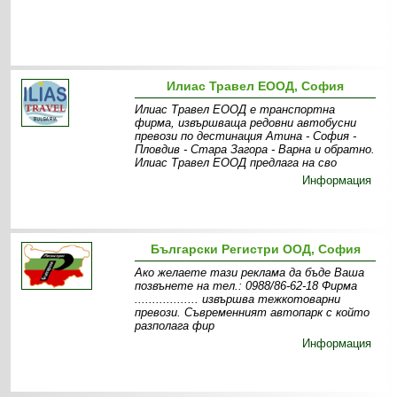
Илиас Травел ЕООД, София
Илиас Травел ЕООД е транспортна
фирма, извършваща редовни автобусни
превози по дестинация Атина - София -
Пловдив - Стара Загора - Варна и обратно.
Илиас Травел ЕООД предлага на сво
Информация
Български Регистри ООД, София
Ако желаете тази реклама да бъде Ваша
позвънете на тел.: 0988/86-62-18 Фирма
.................. извършва тежкотоварни
превози. Съвременният автопарк с който
разполага фир
Информация