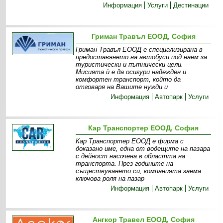
Информация
Услуги
Дестинации
Гриман Травъл ЕООД, София
Гриман Травъл ЕООД е специализирана в
предоставянето на автобуси под наем за
туристически и пътнически цели.
Мисията ѝ е да осигури надежден и
комфортен транспорт, който да
отговаря на Вашите нужди и
Информация
Автопарк
Услуги
Кар Транспортер ЕООД, София
Кар Транспортер ЕООД е фирма с
доказано име, една от водещите на пазара
с дейност насочена в областта на
транспорта. През годините на
съществуването си, компанията заема
ключова роля на пазар
Информация
Автопарк
Услуги
Ангкор Травел ЕООД, София