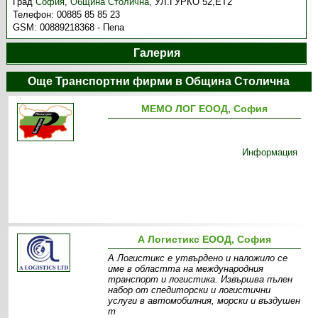
Град
София
,
Община Столична
,
УЛ.ГУРКО 52,ЕТ2
Телефон:
00885 85 85 23
GSM:
00889218368 - Пепа
Галерия
Още Транспортни фирми в Община Столична
МЕМО ЛОГ ЕООД, София
Информация
А Логистикс ЕООД, София
А Логистикс е утвърдено и наложило се
име в областта на международния
транспорт и логистика. Извършва пълен
набор от спедиторски и логистични
услуги в автомобилния, морски и въздушен
т