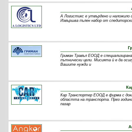
А Логистикс е утвърдено и наложило 
Извършва пълен набор от спедиторски
Г
Гриман Травъл ЕООД е специализирана
пътнически цели. Мисията ѝ е да оси
Вашите нужди и
Ка
Кар Транспортер ЕООД е фирма с дока
областта на транспорта. През годин
пазар
А