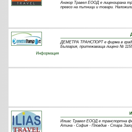
Ангкор Травел ЕООД е лицензирана тр
превоз на пътници и товари. Наложил
ДЕМЕТРА ТРАНСПОРТ е фирма в град 
България, притежаваща лиценз № 1155
Информация
И
Илиас Травел ЕООД е транспортна фи
Атина - София - Пловдив - Стара Заго