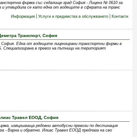
анспортна фирма със седалище град София - Лиценз № 0610 за
а и утвърдила се като една от водещите в сферата на транс
Информация
Услуги и предимства в обслужването
Контакти
Деметра Транспорт, София
София. Една от водещите лицензирани транспортни фирми в
. Специализирана в превоз на пътници на територият
лиас Травел ЕООД, София
рма, извършваща редовни автобусни превози по дестинация
ра - Варна и обратно. Илиас Травел ЕООД предлага на сво