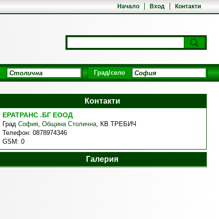
Начало
Вход
Контакти
Град/село
Контакти
ЕРАТРАНС .БГ ЕООД
Град
София
,
Община Столична
,
КВ ТРЕБИЧ
Телефон:
0878974346
GSM:
0
Галерия