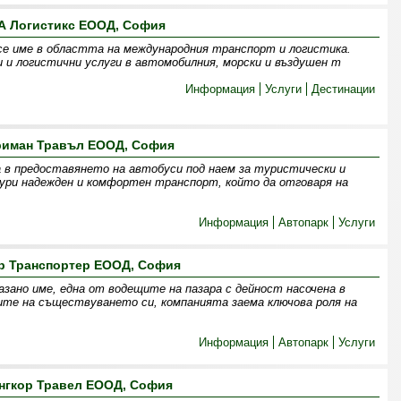
А Логистикс ЕООД, София
се име в областта на международния транспорт и логистика.
 и логистични услуги в автомобилния, морски и въздушен т
Информация
Услуги
Дестинации
риман Травъл ЕООД, София
 в предоставянето на автобуси под наем за туристически и
гури надежден и комфортен транспорт, който да отговаря на
Информация
Автопарк
Услуги
р Транспортер ЕООД, София
зано име, една от водещите на пазара с дейност насочена в
ите на съществуването си, компанията заема ключова роля на
Информация
Автопарк
Услуги
нгкор Травел ЕООД, София