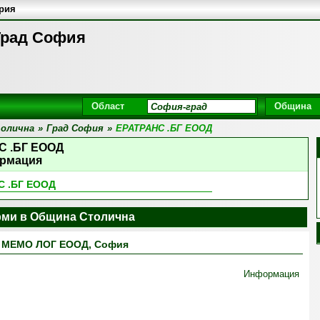
ария
Град София
Област
Община
олична
»
Град София
»
ЕРАТРАНС .БГ ЕООД
С .БГ ЕООД
рмация
С .БГ ЕООД
ми в Община Столична
МЕМО ЛОГ ЕООД, София
Информация