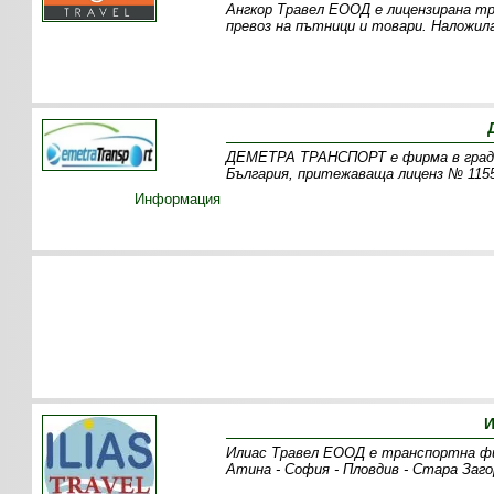
Ангкор Травел ЕООД е лицензирана тр
превоз на пътници и товари. Наложил
ДЕМЕТРА ТРАНСПОРТ е фирма в град 
България, притежаваща лиценз № 1155
Информация
И
Илиас Травел ЕООД е транспортна фи
Атина - София - Пловдив - Стара Заго