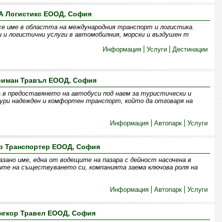
А Логистикс ЕООД, София
се име в областта на международния транспорт и логистика.
 и логистични услуги в автомобилния, морски и въздушен т
Информация
Услуги
Дестинации
риман Травъл ЕООД, София
 в предоставянето на автобуси под наем за туристически и
гури надежден и комфортен транспорт, който да отговаря на
Информация
Автопарк
Услуги
р Транспортер ЕООД, София
зано име, една от водещите на пазара с дейност насочена в
ите на съществуването си, компанията заема ключова роля на
Информация
Автопарк
Услуги
нгкор Травел ЕООД, София