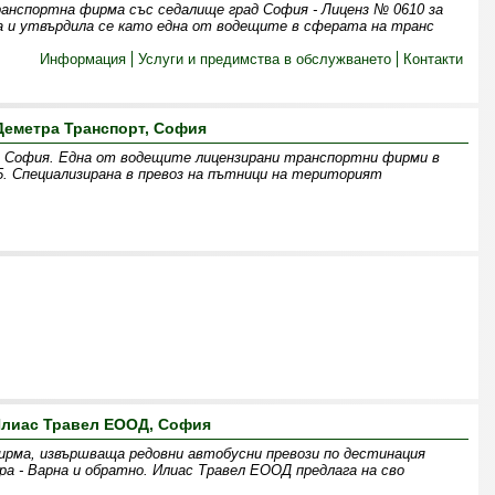
анспортна фирма със седалище град София - Лиценз № 0610 за
а и утвърдила се като една от водещите в сферата на транс
Информация
Услуги и предимства в обслужването
Контакти
Деметра Транспорт, София
София. Една от водещите лицензирани транспортни фирми в
. Специализирана в превоз на пътници на територият
лиас Травел ЕООД, София
рма, извършваща редовни автобусни превози по дестинация
ра - Варна и обратно. Илиас Травел ЕООД предлага на сво