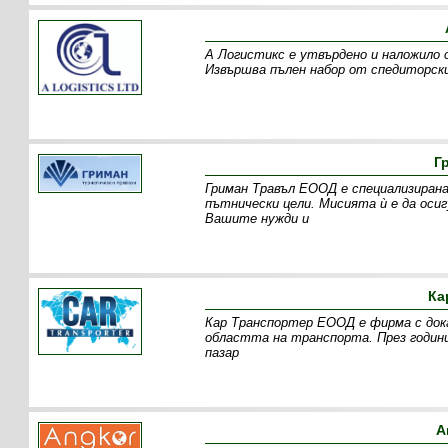
А Логистикс е утвърдено и наложило 
Извършва пълен набор от спедиторски
Г
Гриман Травъл ЕООД е специализирана
пътнически цели. Мисията ѝ е да оси
Вашите нужди и
Ка
Кар Транспортер ЕООД е фирма с дока
областта на транспорта. През годин
пазар
А