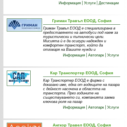
Информация
Услуги
Дестинации
Гриман Травъл ЕООД, София
Гриман Травъл ЕООД е специализирана в
предоставянето на автобуси под наем за
туристически и пътнически цели.
Мисията ѝ е да осигури надежден и
комфортен транспорт, който да
отговаря на Вашите нужди и
Информация
Автопарк
Услуги
Кар Транспортер ЕООД, София
Кар Транспортер ЕООД е фирма с
доказано име, една от водещите на пазара
с дейност насочена в областта на
транспорта. През годините на
съществуването си, компанията заема
ключова роля на пазар
Информация
Автопарк
Услуги
Ангкор Травел ЕООД, София