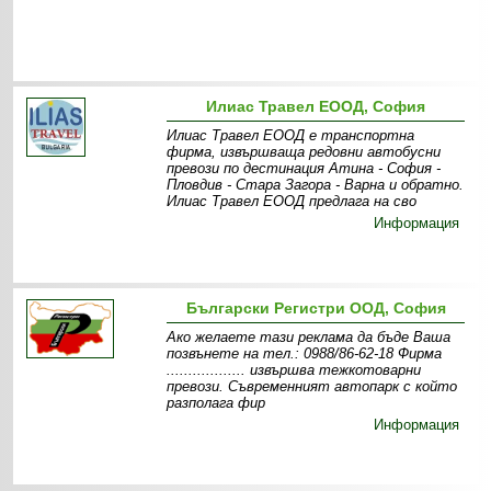
Илиас Травел ЕООД, София
Илиас Травел ЕООД е транспортна
фирма, извършваща редовни автобусни
превози по дестинация Атина - София -
Пловдив - Стара Загора - Варна и обратно.
Илиас Травел ЕООД предлага на сво
Информация
Български Регистри ООД, София
Ако желаете тази реклама да бъде Ваша
позвънете на тел.: 0988/86-62-18 Фирма
.................. извършва тежкотоварни
превози. Съвременният автопарк с който
разполага фир
Информация