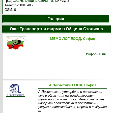
Град
София
,
Община Столична
,
ОХРИД 3
Телефон:
08134050
GSM:
0
Галерия
Още Транспортни фирми в Община Столична
МЕМО ЛОГ ЕООД, София
Информация
А Логистикс ЕООД, София
А Логистикс е утвърдено и наложило се
име в областта на международния
транспорт и логистика. Извършва пълен
набор от спедиторски и логистични
услуги в автомобилния, морски и въздушен
т