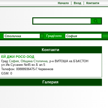
Начало
Вход
Контакти
Град/село
Контакти
ЕЙ ДЖИ РОСО ООД
Град
София
,
Община Столична
,
р-н ВИТОША кв.БЪКСТОН
ул.Ив.Сусанин №45 вх.Б ап.5
Телефон:
00888936475-Г.Червенков
GSM:
0
Галерия