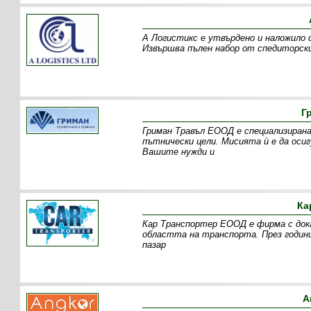
А Логистикс е утвърдено и наложило 
Извършва пълен набор от спедиторски
Г
Гриман Травъл ЕООД е специализирана
пътнически цели. Мисията ѝ е да оси
Вашите нужди и
Ка
Кар Транспортер ЕООД е фирма с дока
областта на транспорта. През годин
пазар
А