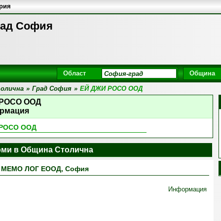
ария
рад София
Област
Община
олична
»
Град София
»
ЕЙ ДЖИ РОСО ООД
 РОСО ООД
рмация
 РОСО ООД
ми в Община Столична
МЕМО ЛОГ ЕООД, София
Информация