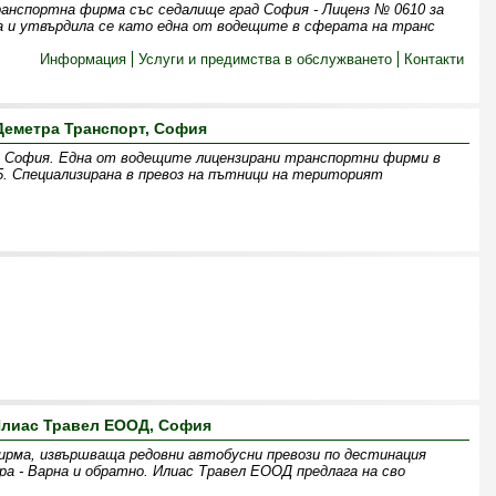
анспортна фирма със седалище град София - Лиценз № 0610 за
а и утвърдила се като една от водещите в сферата на транс
Информация
Услуги и предимства в обслужването
Контакти
Деметра Транспорт, София
София. Една от водещите лицензирани транспортни фирми в
. Специализирана в превоз на пътници на територият
лиас Травел ЕООД, София
рма, извършваща редовни автобусни превози по дестинация
ра - Варна и обратно. Илиас Травел ЕООД предлага на сво