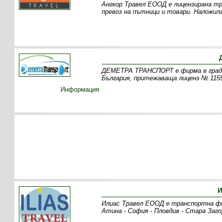
Ангкор Травел ЕООД е лицензирана тр
превоз на пътници и товари. Наложил
ДЕМЕТРА ТРАНСПОРТ е фирма в град 
България, притежаваща лиценз № 1155
Информация
И
Илиас Травел ЕООД е транспортна фи
Атина - София - Пловдив - Стара Заго