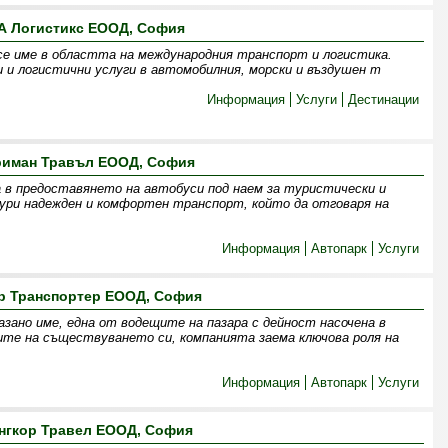
А Логистикс ЕООД, София
се име в областта на международния транспорт и логистика.
 и логистични услуги в автомобилния, морски и въздушен т
Информация
Услуги
Дестинации
риман Травъл ЕООД, София
 в предоставянето на автобуси под наем за туристически и
гури надежден и комфортен транспорт, който да отговаря на
Информация
Автопарк
Услуги
р Транспортер ЕООД, София
зано име, една от водещите на пазара с дейност насочена в
ите на съществуването си, компанията заема ключова роля на
Информация
Автопарк
Услуги
нгкор Травел ЕООД, София