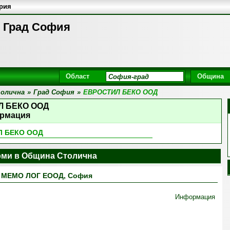
ария
 Град София
Област
Община
олична
»
Град София
»
ЕВРОСТИЛ БЕКО ООД
Л БЕКО ООД
рмация
Л БЕКО ООД
ми в Община Столична
МЕМО ЛОГ ЕООД, София
Информация