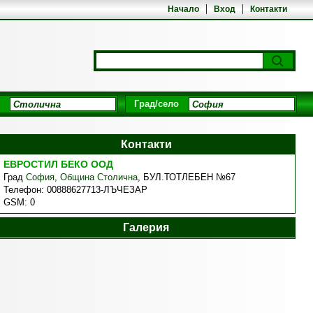
Начало
Вход
Контакти
Град/село
Контакти
ЕВРОСТИЛ БЕКО ООД
Град
София
,
Община Столична
,
БУЛ.ТОТЛЕБЕН №67
Телефон:
00888627713-ЛЪЧЕЗАР
GSM:
0
Галерия