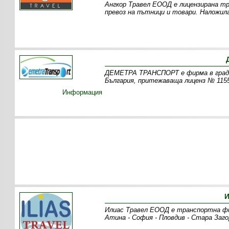
Ангкор Травел ЕООД е лицензирана тр
превоз на пътници и товари. Наложил
ДЕМЕТРА ТРАНСПОРТ е фирма в град 
България, притежаваща лиценз № 1155
Информация
И
Илиас Травел ЕООД е транспортна фи
Атина - София - Пловдив - Стара Заго