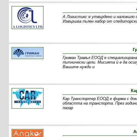
А Логистикс е утвърдено и наложило 
Извършва пълен набор от спедиторски
Г
Гриман Травъл ЕООД е специализирана
пътнически цели. Мисията ѝ е да оси
Вашите нужди и
Ка
Кар Транспортер ЕООД е фирма с дока
областта на транспорта. През годин
пазар
А