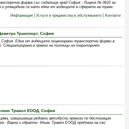
анспортна фирма със седалище град София - Лиценз № 0610 за
а и утвърдила се като една от водещите в сферата на транс
Информация
Услуги и предимства в обслужването
Контакти
Деметра Транспорт, София
София. Една от водещите лицензирани транспортни фирми в
. Специализирана в превоз на пътници на територият
лиас Травел ЕООД, София
рма, извършваща редовни автобусни превози по дестинация
ра - Варна и обратно. Илиас Травел ЕООД предлага на сво