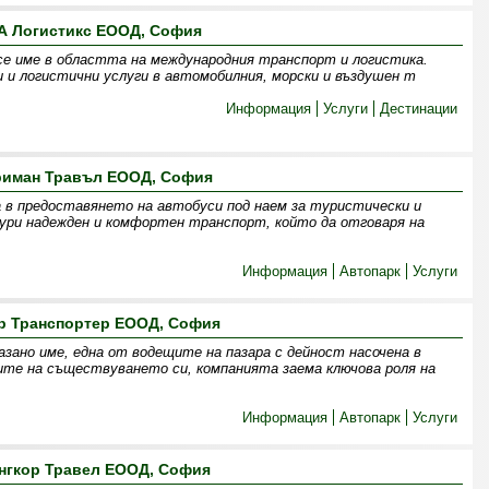
А Логистикс ЕООД, София
се име в областта на международния транспорт и логистика.
 и логистични услуги в автомобилния, морски и въздушен т
Информация
Услуги
Дестинации
риман Травъл ЕООД, София
 в предоставянето на автобуси под наем за туристически и
гури надежден и комфортен транспорт, който да отговаря на
Информация
Автопарк
Услуги
р Транспортер ЕООД, София
зано име, една от водещите на пазара с дейност насочена в
ите на съществуването си, компанията заема ключова роля на
Информация
Автопарк
Услуги
нгкор Травел ЕООД, София